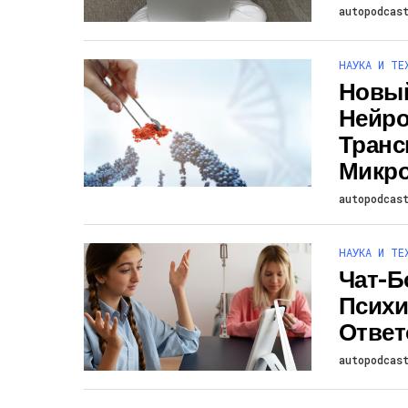
autopodcas
НАУКА И ТЕ
Новый
Нейро
Транс
Микр
autopodcas
НАУКА И ТЕ
Чат-Б
Психи
Ответ
autopodcas