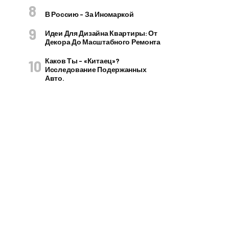
В Россию – За Иномаркой
Идеи Для Дизайна Квартиры: От
Декора До Масштабного Ремонта
Каков Ты – «китаец»?
Исследование Подержанных
Авто.