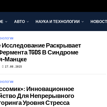
ОЕ
АВТО
НАУКА И ТЕХНОЛОГИИ
НОВОС
ХНОЛОГИИ
 Исследование Раскрывает
Фермента TGDS В Синдроме
я-Манцке
t
27.08.2025
ХНОЛОГИИ
ссомик»: Инновационное
йство Для Непрерывного
оринга Уровня Стресса