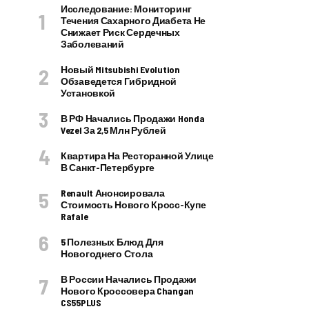
Исследование: Мониторинг
Течения Сахарного Диабета Не
Снижает Риск Сердечных
Заболеваний
Новый Mitsubishi Evolution
Обзаведется Гибридной
Установкой
В РФ Начались Продажи Honda
Vezel За 2,5 Млн Рублей
Квартира На Ресторанной Улице
В Санкт-Петербурге
Renault Анонсировала
Стоимость Нового Кросс-Купе
Rafale
5 Полезных Блюд Для
Новогоднего Стола
В России Начались Продажи
Нового Кроссовера Changan
CS55PLUS