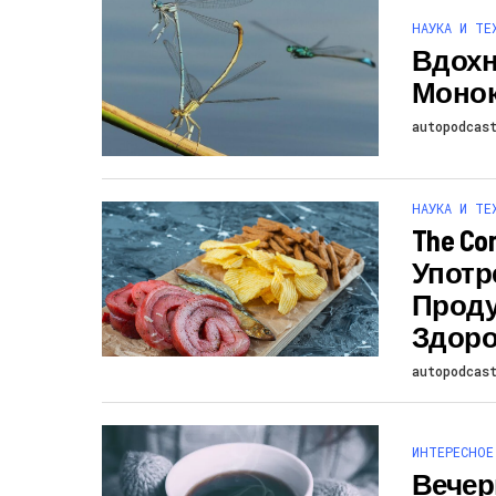
НАУКА И ТЕ
Вдохн
Монок
autopodcas
НАУКА И ТЕ
The Co
Употр
Проду
Здоро
autopodcas
ИНТЕРЕСНОЕ
Вечер