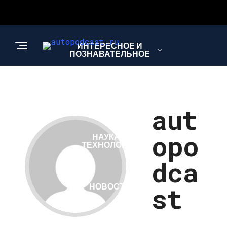
ИНТЕРЕСНОЕ И
ПОЗНАВАТЕЛЬНОЕ
АВТО
aut
opo
НАУКА И
ТЕХНОЛОГИИ
dca
НОВОСТИ
st