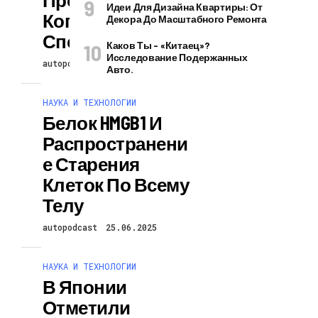
Идеи Для Дизайна Квартиры: От
Когнитивных
Декора До Масштабного Ремонта
Способностей
Каков Ты – «китаец»?
Исследование Подержанных
autopodcast
25.06.2025
Авто.
НАУКА И ТЕХНОЛОГИИ
Белок HMGB1 И
Распространени
Е Старения
Клеток По Всему
Телу
autopodcast
25.06.2025
НАУКА И ТЕХНОЛОГИИ
В Японии
Отметили