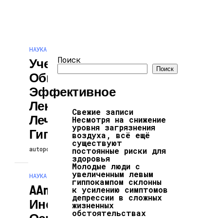
АРХИТЕКТУРА И
ДИЗАЙН
НАУКА И ТЕХНОЛОГИИ
Поиск
Ученые
Поиск
Обнаружили
Эффективное
Лекарство Для
Свежие записи
Лечения
Несмотря на снижение
уровня загрязнения
Гипертонии
воздуха, всё ещё
существуют
autopodcast
25.06.2025
постоянные риски для
здоровья
Молодые люди с
увеличенным левым
НАУКА И ТЕХНОЛОГИИ
гиппокампом склонны
AAnet: Новый
к усилению симптомов
депрессии в сложных
Инструмент На
жизненных
обстоятельствах
Основе ИИ Для