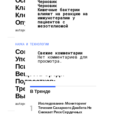
Черновик
Черновик
Классификации
Кишечные бактерии
Клеток В
влияют на реакцию на
иммунотерапию у
Опухолях
пациентов с
мезотелиомой
autopodcast
25.06.2025
НАУКА И ТЕХНОЛОГИИ
Соцсети И
Свежие комментарии
Нет комментариев для
Употребление
просмотра.
Психоактивных
Веществ Среди
Подростков:
Тревожные
В Тренде
Выводы Учёных
Исследование: Мониторинг
autopodcast
25.06.2025
Течения Сахарного Диабета Не
Снижает Риск Сердечных