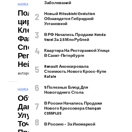
Заболеваний
НАУКА И ТЕХНОЛОГИИ
Полудифферен
Новый Mitsubishi Evolution
Обзаведется Гибридной
Цированные
Установкой
Клетки Как
В РФ Начались Продажи Honda
Фактор
Vezel За 2,5 Млн Рублей
Спонтанной
Квартира На Ресторанной Улице
Регрессии
В Санкт-Петербурге
Нейробластомы
Renault Анонсировала
Стоимость Нового Кросс-Купе
autopodcast
25.06.2025
Rafale
5 Полезных Блюд Для
НАУКА И ТЕХНОЛОГИИ
Новогоднего Стола
Объединение
В России Начались Продажи
Данных МРТ
Нового Кроссовера Changan
Улучшает
CS55PLUS
Точность
В Россию – За Иномаркой
Прогнозов