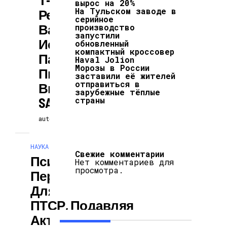
вырос на 20%
На Тульском заводе в
Реакции Играют
серийное
Важную Роль В
производство
запустили
Исходах У
обновленный
компактный кроссовер
Пациентов С
Haval Jolion
Морозы в России
Пневмонией,
заставили её жителей
отправиться в
Вызванной
зарубежные тёплые
SARS-CoV-2
страны
autopodcast
30.07.2026
НАУКА И ТЕХНОЛОГИИ
Свежие комментарии
Психоделики
Нет комментариев для
просмотра.
Перспективны
Для Лечения
ПТСР, Подавляя
Активность