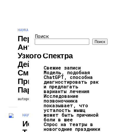
АРХИТЕКТУРА И
ДИЗАЙН
НАУКА И ТЕХНОЛОГИИ
Поиск
Первый
Поиск
Антибиотик
Узкого Спектра
Действия
Свежие записи
Сможет Помочь
Модель, подобная
ChatGPT, способна
При Лечения
диагностировать рак
и предлагать
Пародонтита
варианты лечения
Исследование
autopodcast
30.07.2026
позвоночника
показывает, что
усталость мышц
может быть причиной
НАУКА И ТЕХНОЛОГИИ
боли в шее
Исследование:
Спрос на театры в
новогодние праздники
Т-Клеточные