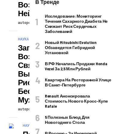
В Тренде
Возбуждающих
Нейронов
Исследование: Мониторинг
Течения Сахарного Диабета Не
autopodcast
30.07.2026
Снижает Риск Сердечных
Заболеваний
НАУКА И ТЕХНОЛОГИИ
Новый Mitsubishi Evolution
Загрязнение
Обзаведется Гибридной
Установкой
Воздуха
Связано С Более
В РФ Начались Продажи Honda
Vezel За 2,5 Млн Рублей
Высоким
Квартира На Ресторанной Улице
Риском
В Санкт-Петербурге
Бесплодия У
Renault Анонсировала
Мужчин
Стоимость Нового Кросс-Купе
Rafale
autopodcast
30.07.2026
5 Полезных Блюд Для
Новогоднего Стола
НАУКА И ТЕХНОЛОГИИ
Подростковый
В Россию – За Иномаркой