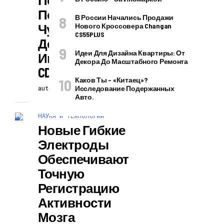
Подтип Глиомы
В России Начались Продажи
Чувствителен К
Нового Кроссовера Changan
CS55PLUS
Действию
Идеи Для Дизайна Квартиры: От
Ингибиторов
Декора До Масштабного Ремонта
CDK4 / 6
Каков Ты – «китаец»?
autopodcast
Исследование Подержанных
29.07.2026
Авто.
НАУКА И ТЕХНОЛОГИИ
Новые Гибкие
Электроды
Обеспечивают
Точную
Регистрацию
Активности
Мозга