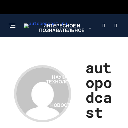
ИНТЕРЕСНОЕ И
ПОЗНАВАТЕЛЬНОЕ
АВТО
aut
opo
НАУКА И
ТЕХНОЛОГИИ
dca
НОВОСТИ
st