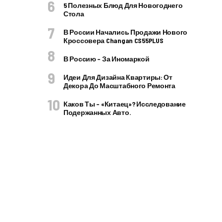
5 Полезных Блюд Для Новогоднего
Стола
В России Начались Продажи Нового
Кроссовера Changan CS55PLUS
В Россию – За Иномаркой
Идеи Для Дизайна Квартиры: От
Декора До Масштабного Ремонта
Каков Ты – «китаец»? Исследование
Подержанных Авто.