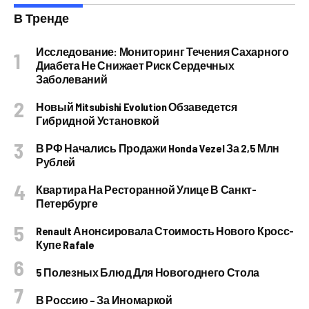
В Тренде
Исследование: Мониторинг Течения Сахарного
Диабета Не Снижает Риск Сердечных
Заболеваний
Новый Mitsubishi Evolution Обзаведется
Гибридной Установкой
В РФ Начались Продажи Honda Vezel За 2,5 Млн
Рублей
Квартира На Ресторанной Улице В Санкт-
Петербурге
Renault Анонсировала Стоимость Нового Кросс-
Купе Rafale
5 Полезных Блюд Для Новогоднего Стола
В Россию – За Иномаркой