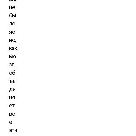
не
бы
ло
яс
но,
как
мо
зг
об
ъе
ди
ня
ет
вс
е
эти