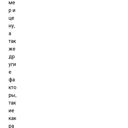
ме
р и
це
ну,
а
так
же
др
уги
е
фа
кто
ры,
так
ие
как
ра