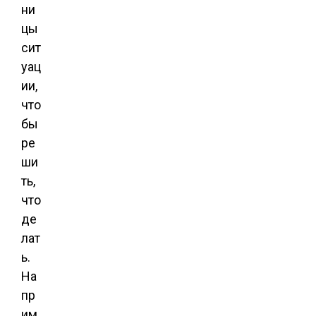
ни
цы
сит
уац
ии,
что
бы
ре
ши
ть,
что
де
лат
ь.
На
пр
им