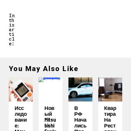
In
th
is
ar
ti
cl
e:
You May Also Like
Исс
Нов
В
Квар
Ледо
Ый
РФ
Тира
Вани
Mitsu
Нача
На
Е:
Bishi
Лись
Рест