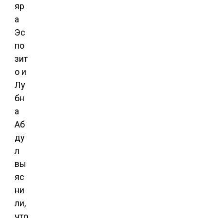
яр
а
Эс
по
зит
о и
Лу
бн
а
Аб
ду
л
вы
яс
ни
ли,
что