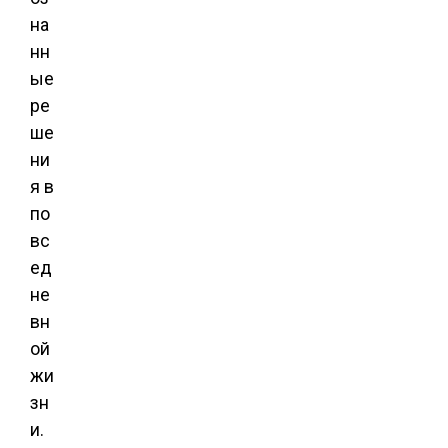
на
нн
ые
ре
ше
ни
я в
по
вс
ед
не
вн
ой
жи
зн
и.