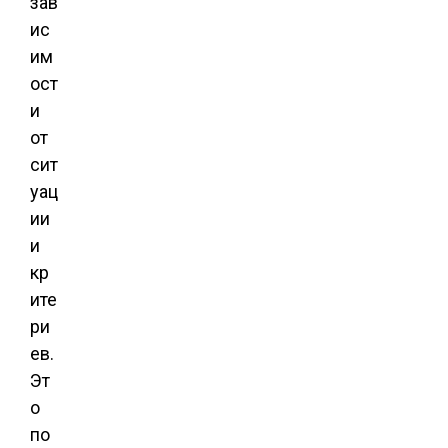
зав
ис
им
ост
и
от
сит
уац
ии
и
кр
ите
ри
ев.
Эт
о
по