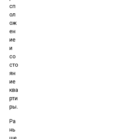
сп
ол
ож
ен
ие
и
со
сто
ян
ие
ква
рти
ры.
Ра
нь
ше