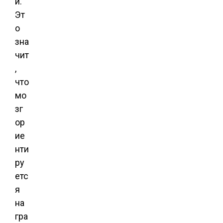
й.
Эт
о
зна
чит
,
что
мо
зг
ор
ие
нти
ру
етс
я
на
гра