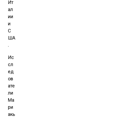
Ит
ал
ии
и
С
ША
.
Ис
сл
ед
ов
ате
ли
Ма
ри
акь