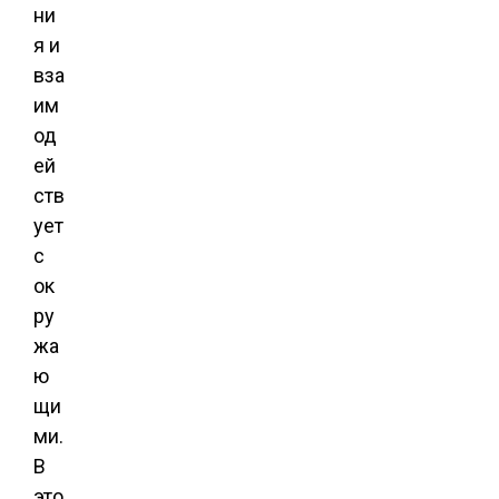
ни
я и
вза
им
од
ей
ств
ует
с
ок
ру
жа
ю
щи
ми.
В
это