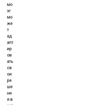
мо
зг
мо
же
т
ад
апт
ир
ов
ать
св
ои
ре
ше
ни
я в