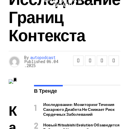
АРХИТЕКТУРА И
ДИЗАЙН
Границ
Контекста
By
autopodcast
Published
06.04
.2025
В Тренде
К
Исследование: Мониторинг Течения
Сахарного Диабета Не Снижает Риск
Сердечных Заболеваний
а
Новый Mitsubishi Evolution Обзаведется