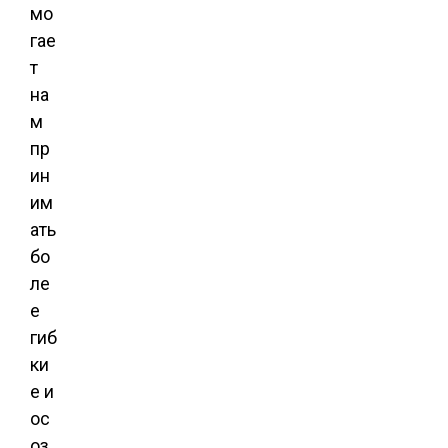
мо
гае
т
на
м
пр
ин
им
ать
бо
ле
е
гиб
ки
е и
ос
оз