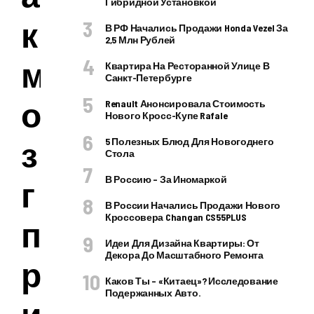
Гибридной Установкой
к
В РФ Начались Продажи Honda Vezel За
2,5 Млн Рублей
м
Квартира На Ресторанной Улице В
Санкт-Петербурге
о
Renault Анонсировала Стоимость
Нового Кросс-Купе Rafale
з
5 Полезных Блюд Для Новогоднего
Стола
В Россию – За Иномаркой
г
В России Начались Продажи Нового
Кроссовера Changan CS55PLUS
п
Идеи Для Дизайна Квартиры: От
Декора До Масштабного Ремонта
р
Каков Ты – «китаец»? Исследование
Подержанных Авто.