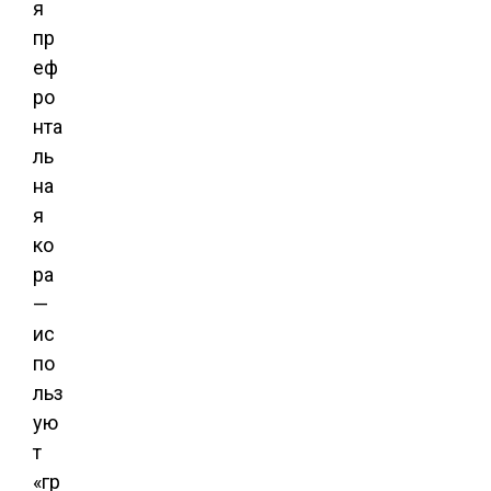
я
пр
еф
ро
нта
ль
на
я
ко
ра
—
ис
по
льз
ую
т
«гр