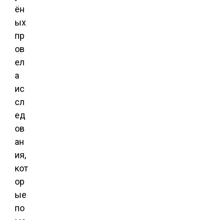
ён
ых
пр
ов
ел
а
ис
сл
ед
ов
ан
ия,
кот
ор
ые
по