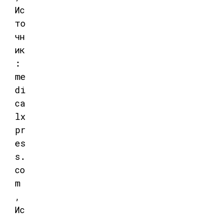
Ис
то
чн
ик
:
me
di
ca
lx
pr
es
s.
co
m
,
Ис