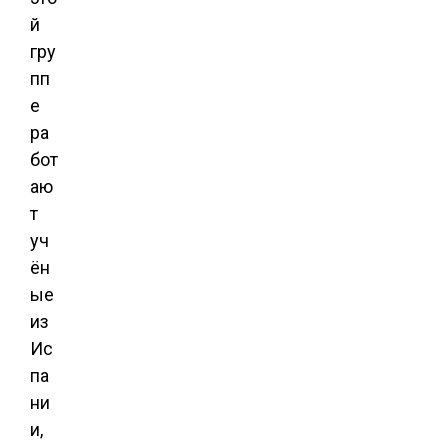
й
гру
пп
е
ра
бот
аю
т
уч
ён
ые
из
Ис
па
ни
и,