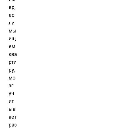
ер,
ес
ли
мы
ищ
ем
ква
рти
ру,
мо
зг
уч
ит
ыв
ает
раз