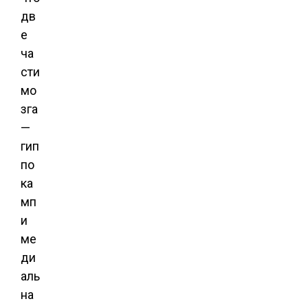
дв
е
ча
сти
мо
зга
—
гип
по
ка
мп
и
ме
ди
аль
на