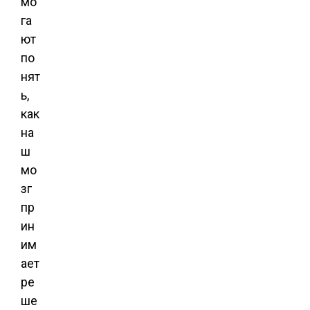
мо
га
ют
по
нят
ь,
как
на
ш
мо
зг
пр
ин
им
ает
ре
ше