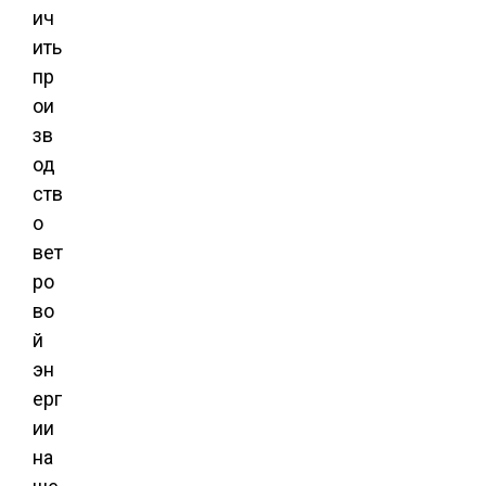
ич
ить
пр
ои
зв
од
ств
о
вет
ро
во
й
эн
ерг
ии
на