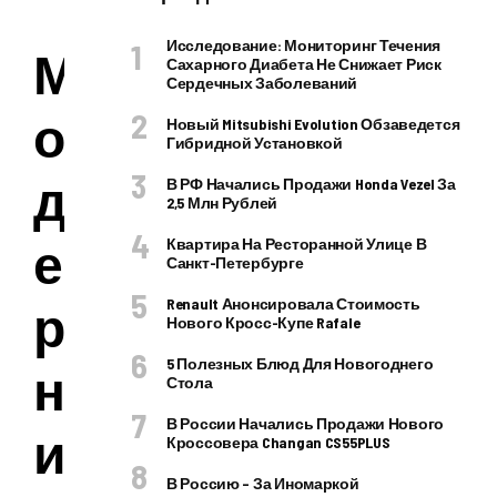
Исследование: Мониторинг Течения
М
Сахарного Диабета Не Снижает Риск
Сердечных Заболеваний
о
Новый Mitsubishi Evolution Обзаведется
Гибридной Установкой
д
В РФ Начались Продажи Honda Vezel За
2,5 Млн Рублей
е
Квартира На Ресторанной Улице В
Санкт-Петербурге
Renault Анонсировала Стоимость
р
Нового Кросс-Купе Rafale
5 Полезных Блюд Для Новогоднего
н
Стола
В России Начались Продажи Нового
и
Кроссовера Changan CS55PLUS
В Россию – За Иномаркой