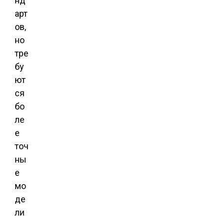
нд
арт
ов,
но
тре
бу
ют
ся
бо
ле
е
точ
ны
е
мо
де
ли