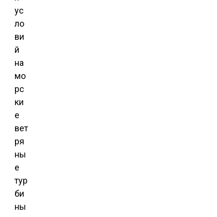
ус
ло
ви
й
на
мо
рс
ки
е
вет
ря
ны
е
тур
би
ны