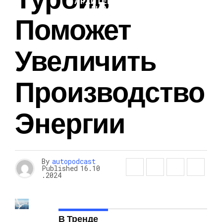
АРХИТЕКТУРА И
ДИЗАЙН
Поможет
Увеличить
Производство
Энергии
By
autopodcast
Published
16.10
.2024
В Тренде