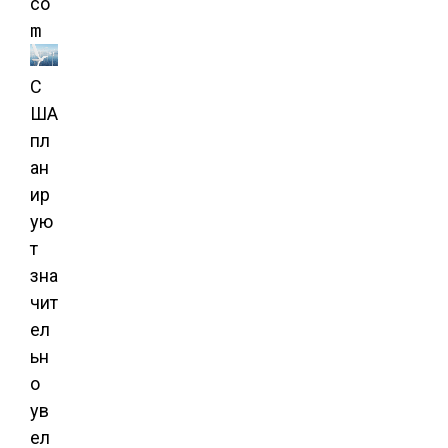
co
m
С
ША
пл
ан
ир
ую
т
зна
чит
ел
ьн
о
ув
ел