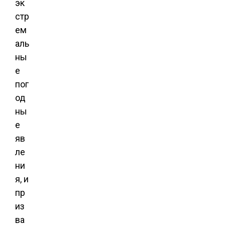
эк
стр
ем
аль
ны
е
пог
од
ны
е
яв
ле
ни
я, и
пр
из
ва