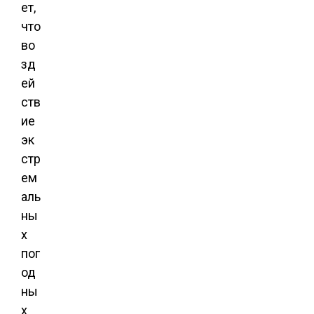
ет,
что
во
зд
ей
ств
ие
эк
стр
ем
аль
ны
х
пог
од
ны
х