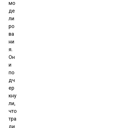
мо
де
ли
ро
ва
ни
я.
Он
и
по
дч
ер
кну
ли,
что
тра
ди