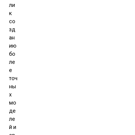
ли
к
со
зд
ан
ию
бо
ле
е
точ
ны
х
мо
де
ле
й и