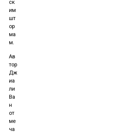
ск
им
шт
ор
ма
м.
Ав
тор
Дж
иа
ли
Ва
н
от
ме
ча