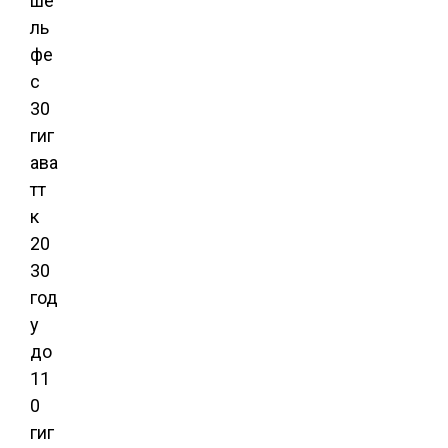
ше
ль
фе
с
30
гиг
ава
тт
к
20
30
год
у
до
11
0
гиг