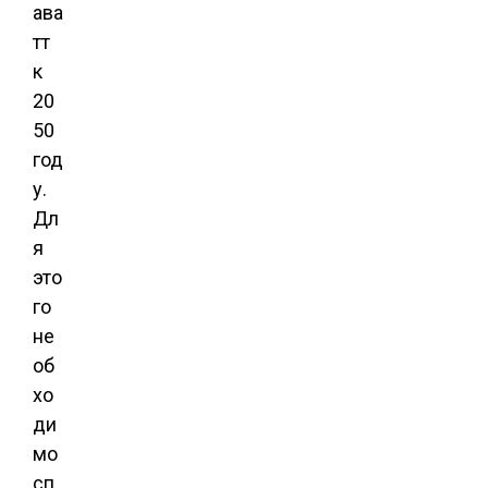
ава
тт
к
20
50
год
у.
Дл
я
это
го
не
об
хо
ди
мо
сп