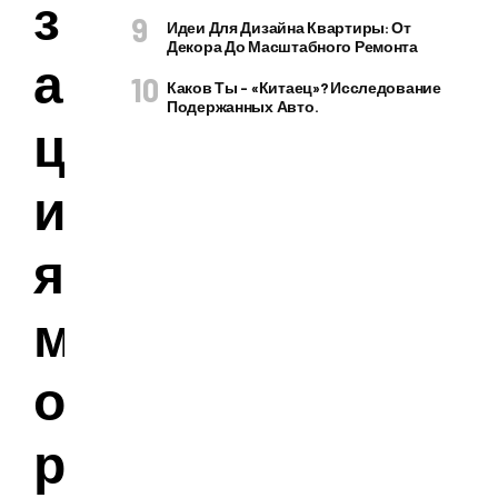
з
Идеи Для Дизайна Квартиры: От
Декора До Масштабного Ремонта
а
Каков Ты – «китаец»? Исследование
Подержанных Авто.
ц
и
я
м
о
р