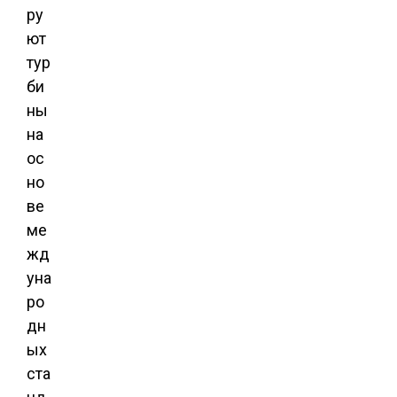
ру
ют
тур
би
ны
на
ос
но
ве
ме
жд
уна
ро
дн
ых
ста