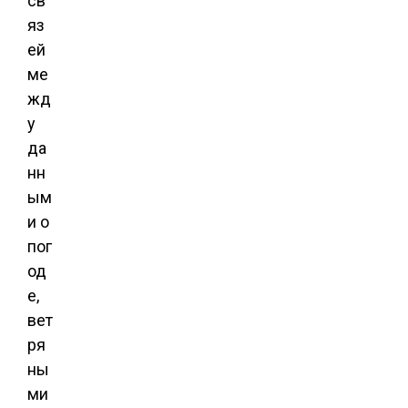
св
яз
ей
ме
жд
у
да
нн
ым
и о
пог
од
е,
вет
ря
ны
ми