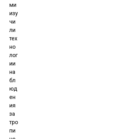
ми
изу
чи
ли
тех
но
лог
ии
на
бл
юд
ен
ия
за
тро
пи
че