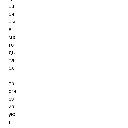
ци
он
ны
е
ме
то
ды
пл
ох
о
пр
огн
оз
ир
ую
т