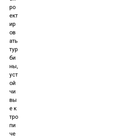
ро
ект
ир
ов
ать
тур
би
ны,
уст
ой
чи
вы
е к
тро
пи
че