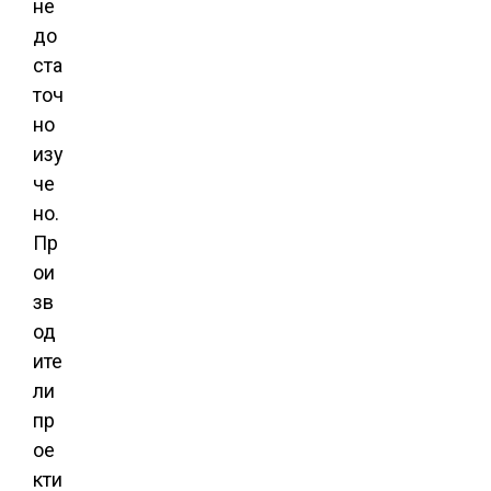
не
до
ста
точ
но
изу
че
но.
Пр
ои
зв
од
ите
ли
пр
ое
кти