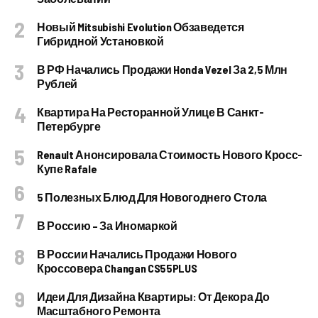
Новый Mitsubishi Evolution Обзаведется
Гибридной Установкой
В РФ Начались Продажи Honda Vezel За 2,5 Млн
Рублей
Квартира На Ресторанной Улице В Санкт-
Петербурге
Renault Анонсировала Стоимость Нового Кросс-
Купе Rafale
5 Полезных Блюд Для Новогоднего Стола
В Россию – За Иномаркой
В России Начались Продажи Нового
Кроссовера Changan CS55PLUS
Идеи Для Дизайна Квартиры: От Декора До
Масштабного Ремонта