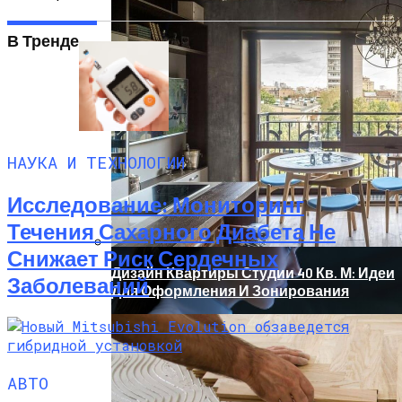
В Тренде
Новый Метод Сканирования Мозга
Помогает Выявить Причины
НАУКА И ТЕХНОЛОГИИ
Депрессии
Исследование: Мониторинг
Течения Сахарного Диабета Не
Снижает Риск Сердечных
Дизайн Квартиры Студии 40 Кв. М: Идеи
Заболеваний
Для Оформления И Зонирования
АВТО