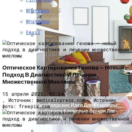
Whatsapp
Как Выбрать Новостройку: Главные
Whatsapp
Как Правильно Выбрать
Критерии, Советы Экспертов
Оборудование Для Автосервиса:
Email
Советы И Рекомендации
Новая Вакцина На Основе МРНК
Эффективнее Других Снижает Тяжесть
Заболевания Оспой У Приматов
Новый Рамный Внедорожник Haval H9
Оптическое Картирование Генома — Новый
Скоро Приедет В РФ
Подход В Диагностике И Лечении
Множественной Миеломы
15 апреля 2025, 03:34
Renault Анонсировала Стоимость
, Источник: medicalxpress.com , Источник
Нового Кросс-Купе Rafale
Дизайнерские Идеи Для Квартиры:
фото: freepik.com
Разбираем Ключевые Детали Для
Интерьера