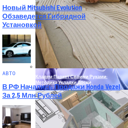
Новый Mitsubishi Evolution
Обзаведется Гибридной
Установкой
Технологи Машинного Обучения
Способствуют Улучшению Методов
Электростимуляции
АВТО
Кладем Паркет Своими Руками:
Методика Укладки Доски
В РФ Начались Продажи Honda Vezel
За 2,5 Млн Рублей