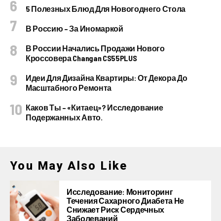
5 Полезных Блюд Для Новогоднего Стола
В Россию – За Иномаркой
В России Начались Продажи Нового
Кроссовера Changan CS55PLUS
Идеи Для Дизайна Квартиры: От Декора До
Масштабного Ремонта
Каков Ты – «китаец»? Исследование
Подержанных Авто.
You May Also Like
Исследование: Мониторинг
Течения Сахарного Диабета Не
Снижает Риск Сердечных
Заболеваний