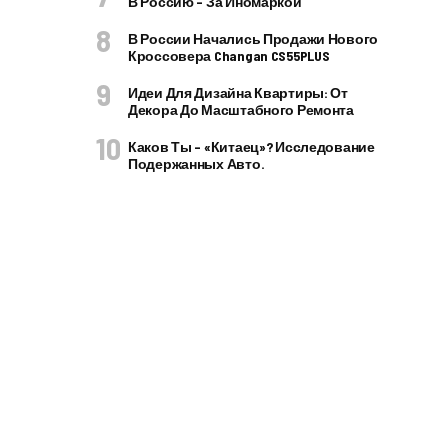
В Россию – За Иномаркой
В России Начались Продажи Нового
Кроссовера Changan CS55PLUS
Идеи Для Дизайна Квартиры: От
Декора До Масштабного Ремонта
Каков Ты – «китаец»? Исследование
Подержанных Авто.