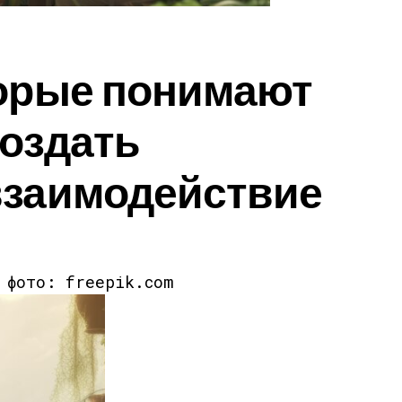
торые понимают
создать
взаимодействие
к фото: freepik.com