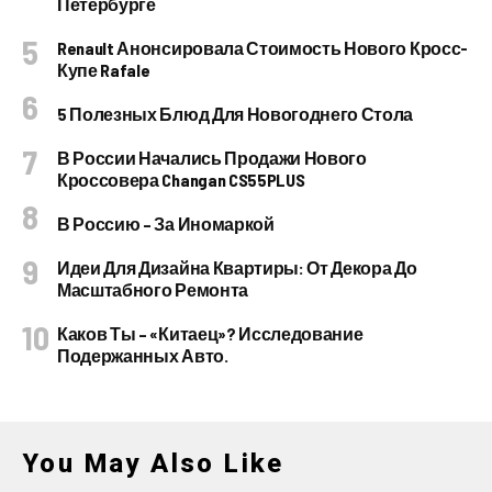
Петербурге
Renault Анонсировала Стоимость Нового Кросс-
Купе Rafale
5 Полезных Блюд Для Новогоднего Стола
В России Начались Продажи Нового
Кроссовера Changan CS55PLUS
В Россию – За Иномаркой
Идеи Для Дизайна Квартиры: От Декора До
Масштабного Ремонта
Каков Ты – «китаец»? Исследование
Подержанных Авто.
You May Also Like