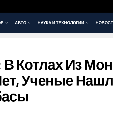
ОЕ
АВТО
НАУКА И ТЕХНОЛОГИИ
НОВОС
ts: В Котлах Из Мо
Лет, Ученые Нашл
басы