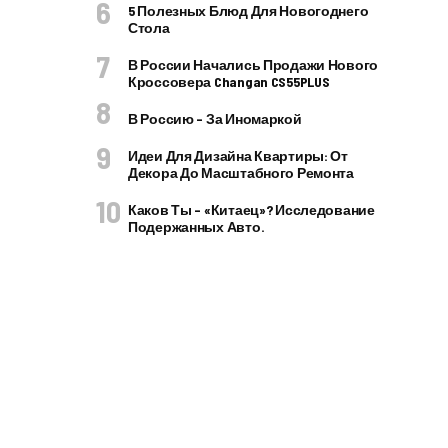
5 Полезных Блюд Для Новогоднего
Стола
В России Начались Продажи Нового
Кроссовера Changan CS55PLUS
В Россию – За Иномаркой
Идеи Для Дизайна Квартиры: От
Декора До Масштабного Ремонта
Каков Ты – «китаец»? Исследование
Подержанных Авто.