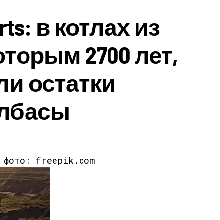
orts: в котлах из
оторым 2700 лет,
ли остатки
олбасы
к фото: freepik.com