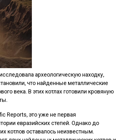
 исследовала археологическую находку,
становили, что найденные металлические
вого века. В этих котлах готовили кровяную
ты.
ic Reports, это уже не первая
итории евразийских степей. Однако до
их котлов оставалось неизвестным.
аст двух найденных металлических котлов и