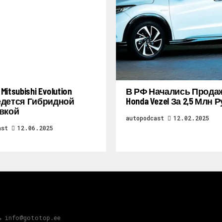
itsubishi Evolution
В РФ Начались Прода
дется Гибридной
Honda Vezel За 2,5 Млн 
вкой
autopodcast
12.02.2025
ast
12.06.2025
ь info@gototop.ee