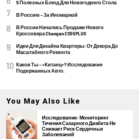
5 Полезных Блюд Для Новогоднего Стола
В Россию – За Иномаркой
В России Начались Продажи Нового
Кроссовера Changan CS55PLUS
Идеи Для Дизайна Квартиры: От Декора До
Масштабного Ремонта
Каков Ты – «китаец»? Исследование
Подержанных Авто.
You May Also Like
Исследование: Мониторинг
Течения Сахарного Диабета Не
Снижает Риск Сердечных
Заболеваний