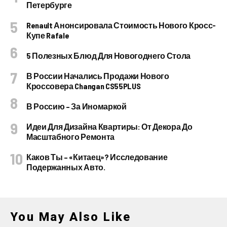
Петербурге
Renault Анонсировала Стоимость Нового Кросс-
Купе Rafale
5 Полезных Блюд Для Новогоднего Стола
В России Начались Продажи Нового
Кроссовера Changan CS55PLUS
В Россию – За Иномаркой
Идеи Для Дизайна Квартиры: От Декора До
Масштабного Ремонта
Каков Ты – «китаец»? Исследование
Подержанных Авто.
You May Also Like