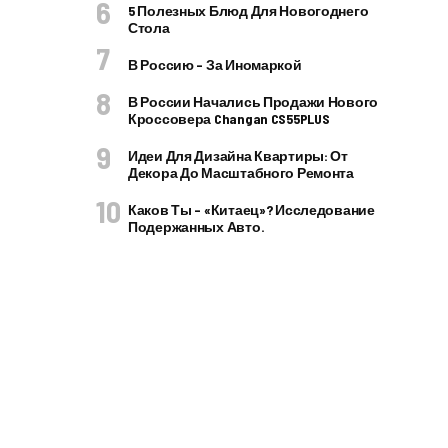
5 Полезных Блюд Для Новогоднего
Стола
В Россию – За Иномаркой
В России Начались Продажи Нового
Кроссовера Changan CS55PLUS
Идеи Для Дизайна Квартиры: От
Декора До Масштабного Ремонта
Каков Ты – «китаец»? Исследование
Подержанных Авто.