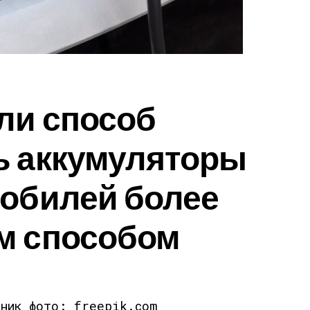
ли способ
ь аккумуляторы
мобилей более
м способом
чник фото: freepik.com