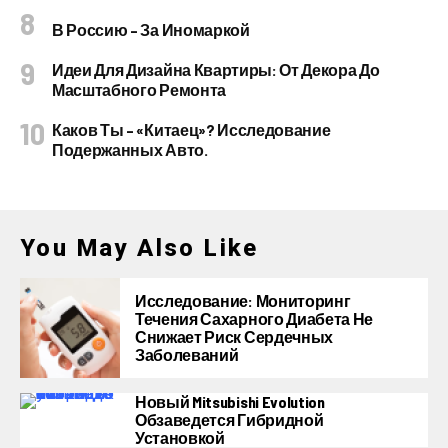
В Россию – За Иномаркой
Идеи Для Дизайна Квартиры: От Декора До
Масштабного Ремонта
Каков Ты – «китаец»? Исследование
Подержанных Авто.
You May Also Like
Исследование: Мониторинг
Течения Сахарного Диабета Не
Снижает Риск Сердечных
Заболеваний
Новый Mitsubishi Evolution
Обзаведется Гибридной
Установкой