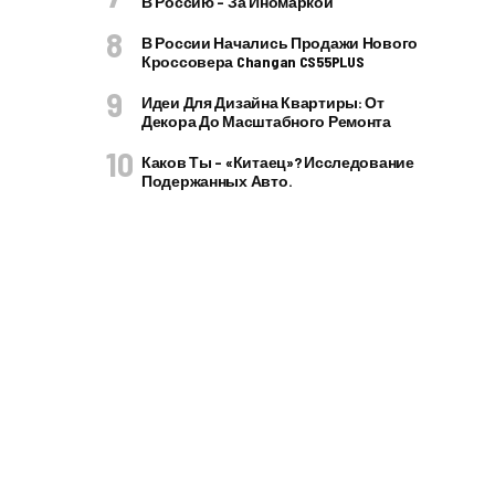
В Россию – За Иномаркой
В России Начались Продажи Нового
Кроссовера Changan CS55PLUS
Идеи Для Дизайна Квартиры: От
Декора До Масштабного Ремонта
Каков Ты – «китаец»? Исследование
Подержанных Авто.