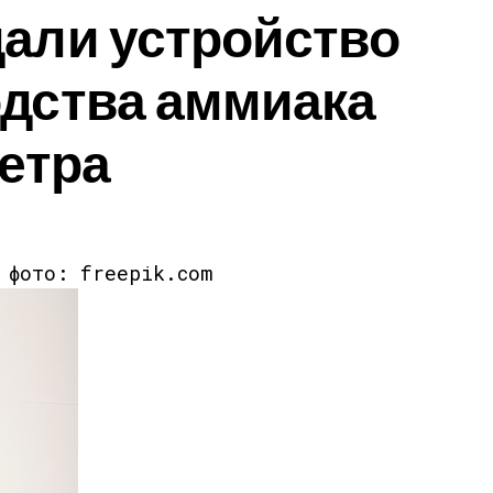
али устройство
одства аммиака
ветра
к фото: freepik.com