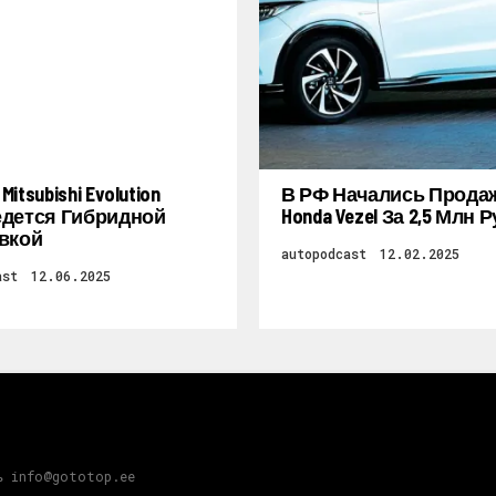
itsubishi Evolution
В РФ Начались Прода
дется Гибридной
Honda Vezel За 2,5 Млн 
вкой
autopodcast
12.02.2025
ast
12.06.2025
ь info@gototop.ee