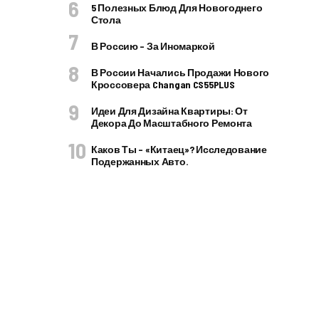
5 Полезных Блюд Для Новогоднего
Стола
В Россию – За Иномаркой
В России Начались Продажи Нового
Кроссовера Changan CS55PLUS
Идеи Для Дизайна Квартиры: От
Декора До Масштабного Ремонта
Каков Ты – «китаец»? Исследование
Подержанных Авто.