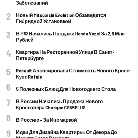
Заболеваний
Новый Mitsubishi Evolution Обзаведется
Гибридной Установкой
В РФ Начались Продажи Honda Vezel За 2,5 Млн
Рублей
Квартира На Ресторанной Улице В Санкт-
Петербурге
Renault Анонсировала Стоимость Нового Кросс-
Купе Rafale
5 Полезных Блюд Для Новогоднего Стола
В России Начались Продажи Нового
Кроссовера Changan CS55PLUS
В Россию – За Иномаркой
Идеи Для Дизайна Квартиры: От Декора До