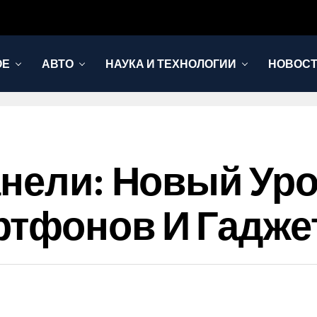
ОЕ
АВТО
НАУКА И ТЕХНОЛОГИИ
НОВОС
анели: Новый Ур
ртфонов И Гадже