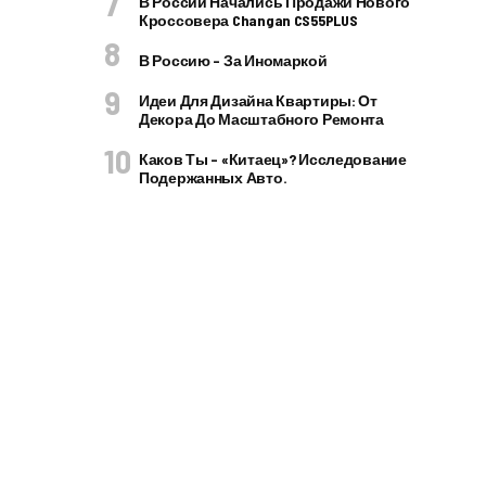
В России Начались Продажи Нового
Кроссовера Changan CS55PLUS
В Россию – За Иномаркой
Идеи Для Дизайна Квартиры: От
Декора До Масштабного Ремонта
Каков Ты – «китаец»? Исследование
Подержанных Авто.