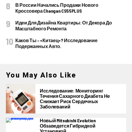
В России Начались Продажи Нового
Кроссовера Changan CS55PLUS
Идеи Для Дизайна Квартиры: От Декора До
Масштабного Ремонта
Каков Ты – «китаец»? Исследование
Подержанных Авто.
You May Also Like
Исследование: Мониторинг
Течения Сахарного Диабета Не
Снижает Риск Сердечных
Заболеваний
Новый Mitsubishi Evolution
Обзаведется Гибридной
Установкой