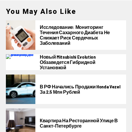
You May Also Like
Исследование: Мониторинг
Течения Сахарного Диабета Не
Снижает Риск Сердечных
Заболеваний
Новый Mitsubishi Evolution
Обзаведется Гибридной
Установкой
В РФ Начались Продажи Honda Vezel
За 2,5 Млн Рублей
Квартира На Ресторанной Улице В
Санкт-Петербурге