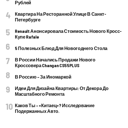
Рублей
Квартира На Ресторанной Улице В Санкт-
Петербурге
Renault Анонсировала Стоимость Нового Кросс-
Купе Rafale
5 Полезных Блюд Для Новогоднего Стола
В России Начались Продажи Нового
Кроссовера Changan CS55PLUS
В Россию – За Иномаркой
Идеи Для Дизайна Квартиры: От Декора До
Масштабного Ремонта
Каков Ты – «китаец»? Исследование
Подержанных Авто.