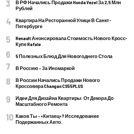
В РФ Начались Продажи Honda Vezel За 2,5 Млн
Рублей
Квартира На Ресторанной Улице В Санкт-
Петербурге
Renault Анонсировала Стоимость Нового Кросс-
Купе Rafale
5 Полезных Блюд Для Новогоднего Стола
В Россию – За Иномаркой
В России Начались Продажи Нового
Кроссовера Changan CS55PLUS
Идеи Для Дизайна Квартиры: От Декора До
Масштабного Ремонта
Каков Ты – «китаец»? Исследование
Подержанных Авто.