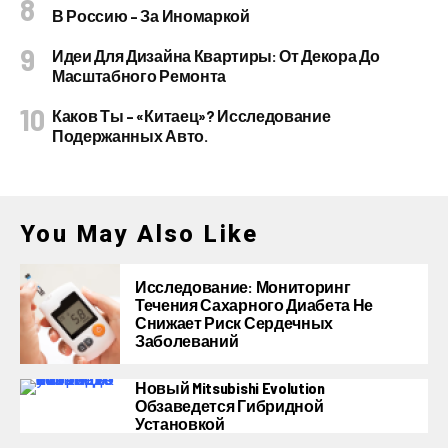
В Россию – За Иномаркой
Идеи Для Дизайна Квартиры: От Декора До
Масштабного Ремонта
Каков Ты – «китаец»? Исследование
Подержанных Авто.
You May Also Like
Исследование: Мониторинг
Течения Сахарного Диабета Не
Снижает Риск Сердечных
Заболеваний
Новый Mitsubishi Evolution
Обзаведется Гибридной
Установкой