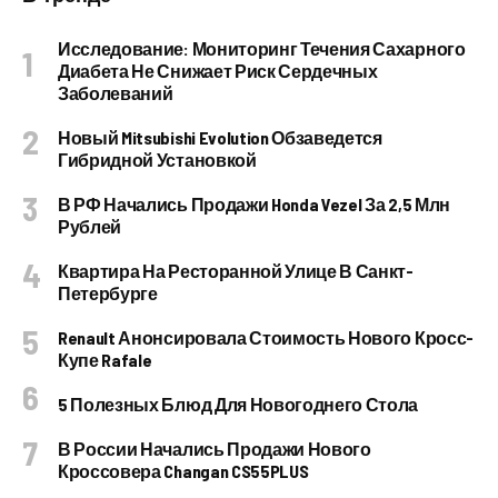
Исследование: Мониторинг Течения Сахарного
Диабета Не Снижает Риск Сердечных
Заболеваний
Новый Mitsubishi Evolution Обзаведется
Гибридной Установкой
В РФ Начались Продажи Honda Vezel За 2,5 Млн
Рублей
Квартира На Ресторанной Улице В Санкт-
Петербурге
Renault Анонсировала Стоимость Нового Кросс-
Купе Rafale
5 Полезных Блюд Для Новогоднего Стола
В России Начались Продажи Нового
Кроссовера Changan CS55PLUS