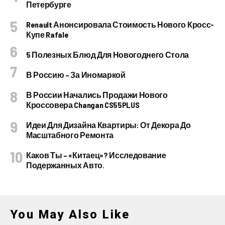
Петербурге
Renault Анонсировала Стоимость Нового Кросс-
Купе Rafale
5 Полезных Блюд Для Новогоднего Стола
В Россию – За Иномаркой
В России Начались Продажи Нового
Кроссовера Changan CS55PLUS
Идеи Для Дизайна Квартиры: От Декора До
Масштабного Ремонта
Каков Ты – «китаец»? Исследование
Подержанных Авто.
You May Also Like