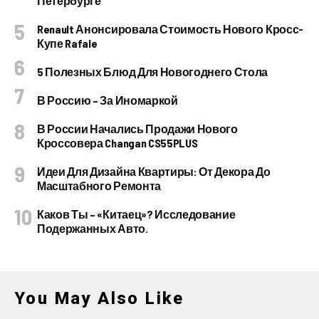
Петербурге
Renault Анонсировала Стоимость Нового Кросс-
Купе Rafale
5 Полезных Блюд Для Новогоднего Стола
В Россию – За Иномаркой
В России Начались Продажи Нового
Кроссовера Changan CS55PLUS
Идеи Для Дизайна Квартиры: От Декора До
Масштабного Ремонта
Каков Ты – «китаец»? Исследование
Подержанных Авто.
You May Also Like