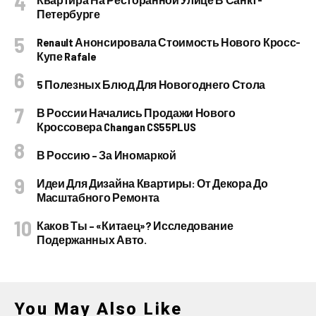
Петербурге
Renault Анонсировала Стоимость Нового Кросс-
Купе Rafale
5 Полезных Блюд Для Новогоднего Стола
В России Начались Продажи Нового
Кроссовера Changan CS55PLUS
В Россию – За Иномаркой
Идеи Для Дизайна Квартиры: От Декора До
Масштабного Ремонта
Каков Ты – «китаец»? Исследование
Подержанных Авто.
You May Also Like