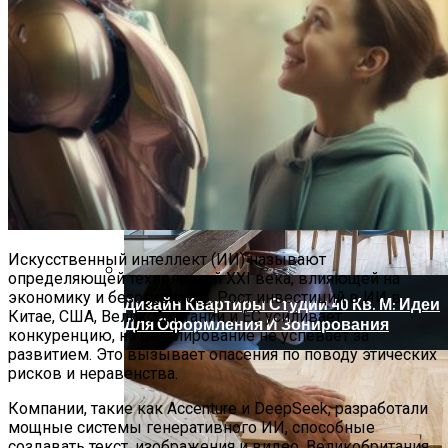
Новый Метод Сканирования Мозга
Помогает Выявить Причины
Депрессии
Искусственный интеллект (ИИ) называют
определяющей технологией XXI века, влияющей на
экономику и безопасность. Рост инвестиций в ИИ в
Дизайн Квартиры Студии 40 Кв. М: Идеи
Китае, США, Великобритании и ЕС усиливает
Для Оформления И Зонирования
конкуренцию, но регулирование не успевает за
развитием. Это вызывает опасения по поводу этических
рисков и неравенства.
Компании, такие как Accenture и DeepSeek, разработали
мощные системы генеративного ИИ, способные
создавать текст, изображения и видео. Великобритания