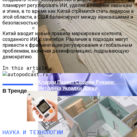
планирует регулировать ИИ, уделяя внимание навыкам
и этике, в то время как Китай стремится стать лидером в
этой области, а США балансируют между инновациями и
безопасностью.
Китай вводит новые правила маркировки контента,
Технологи Машинного Обучения
созданного ИИ, с сентября. Различия в подходах могут
Способствуют Улучшению Методов
привести к фрагментации регулирования и глобальным
Электростимуляции
проблемам, включая дезинформацию, подрывающую
демократию.
In this article:
Кладем Паркет Своими Руками:
Методика Укладки Доски
В Тренде
НАУКА И ТЕХНОЛОГИИ