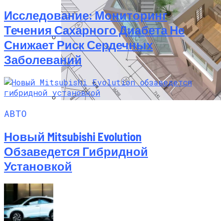
Исследование: Мониторинг
Течения Сахарного Диабета Не
Снижает Риск Сердечных
Ученые Показали, Как Эпигенетические
Заболеваний
Изменения Преобразуют Астроциты В
Стволовые Клетки Мозга
АВТО
Программы Планировки Квартир,
Которые Облегчат Ваш Ремонт
Новый Mitsubishi Evolution
Обзаведется Гибридной
Установкой