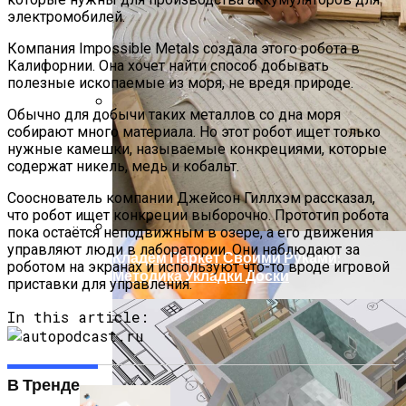
электромобилей.
Компания Impossible Metals создала этого робота в
Калифорнии. Она хочет найти способ добывать
полезные ископаемые из моря, не вредя природе.
Обычно для добычи таких металлов со дна моря
собирают много материала. Но этот робот ищет только
Кишечные Бактерии Влияют На
нужные камешки, называемые конкрециями, которые
Реакцию На Иммунотерапию У
содержат никель, медь и кобальт.
Пациентов С Мезотелиомой
Сооснователь компании Джейсон Гиллхэм рассказал,
что робот ищет конкреции выборочно. Прототип робота
пока остаётся неподвижным в озере, а его движения
управляют люди в лаборатории. Они наблюдают за
Кладем Паркет Своими Руками:
роботом на экранах и используют что-то вроде игровой
Методика Укладки Доски
приставки для управления.
In this article:
В Тренде