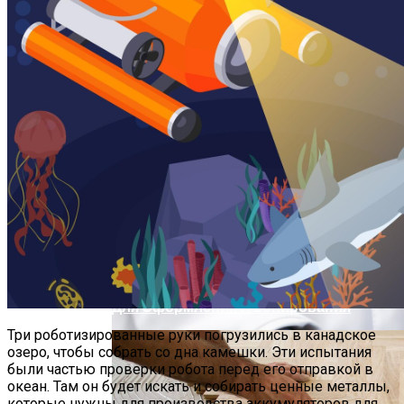
Молодые Люди С Увеличенным Левым
Гиппокампом Склонны К Усилению
Симптомов Депрессии В Сложных
Жизненных Обстоятельствах
Дизайн Квартиры Студии 40 Кв. М: Идеи
Для Оформления И Зонирования
Три роботизированные руки погрузились в канадское
озеро, чтобы собрать со дна камешки. Эти испытания
были частью проверки робота перед его отправкой в
океан. Там он будет искать и собирать ценные металлы,
которые нужны для производства аккумуляторов для