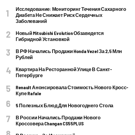
Исследование: Мониторинг Течения Сахарного
Диабета Не Снижает Риск Сердечных
Заболеваний
Новый Mitsubishi Evolution Обзаведется
Гибридной Установкой
В РФ Начались Продажи Honda Vezel За 2,5 Млн
Рублей
Квартира На Ресторанной Улице В Санкт-
Петербурге
Renault Анонсировала Стоимость Нового Кросс-
Купе Rafale
5 Полезных Блюд Для Новогоднего Стола
В России Начались Продажи Нового
Кроссовера Changan CS55PLUS