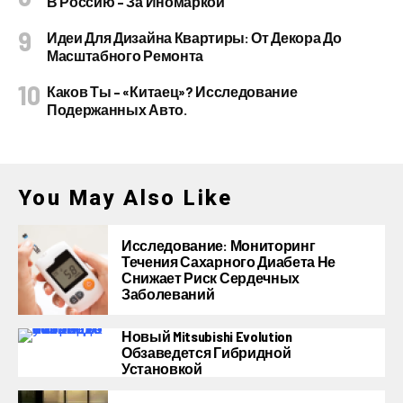
В Россию – За Иномаркой
Идеи Для Дизайна Квартиры: От Декора До
Масштабного Ремонта
Каков Ты – «китаец»? Исследование
Подержанных Авто.
You May Also Like
Исследование: Мониторинг
Течения Сахарного Диабета Не
Снижает Риск Сердечных
Заболеваний
Новый Mitsubishi Evolution
Обзаведется Гибридной
Установкой