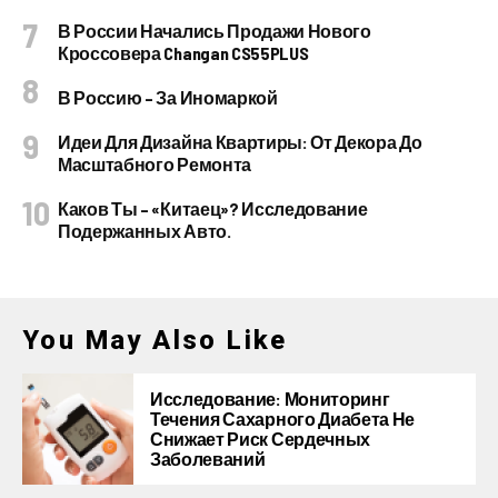
В России Начались Продажи Нового
Кроссовера Changan CS55PLUS
В Россию – За Иномаркой
Идеи Для Дизайна Квартиры: От Декора До
Масштабного Ремонта
Каков Ты – «китаец»? Исследование
Подержанных Авто.
You May Also Like
Исследование: Мониторинг
Течения Сахарного Диабета Не
Снижает Риск Сердечных
Заболеваний