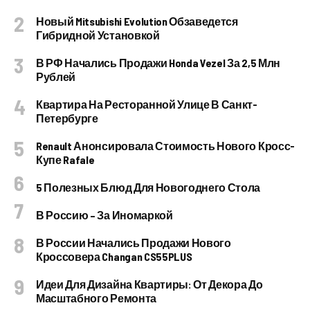
Новый Mitsubishi Evolution Обзаведется
Гибридной Установкой
В РФ Начались Продажи Honda Vezel За 2,5 Млн
Рублей
Квартира На Ресторанной Улице В Санкт-
Петербурге
Renault Анонсировала Стоимость Нового Кросс-
Купе Rafale
5 Полезных Блюд Для Новогоднего Стола
В Россию – За Иномаркой
В России Начались Продажи Нового
Кроссовера Changan CS55PLUS
Идеи Для Дизайна Квартиры: От Декора До
Масштабного Ремонта