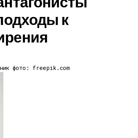
антагонисты
 подходы к
ирения
чник фото: freepik.com