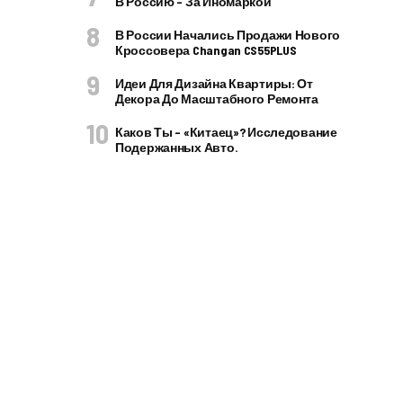
В Россию – За Иномаркой
В России Начались Продажи Нового
Кроссовера Changan CS55PLUS
Идеи Для Дизайна Квартиры: От
Декора До Масштабного Ремонта
Каков Ты – «китаец»? Исследование
Подержанных Авто.