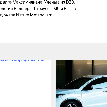
двига-Максимилиана. Учёные из DZD,
огии Вальтера Штрауба, LMU и Eli Lilly
журнале Nature Metabolism.