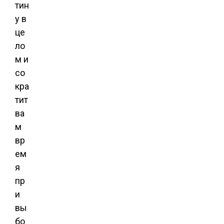
тин
у в
це
ло
м и
со
кра
тит
ва
м
вр
ем
я
пр
и
вы
бо