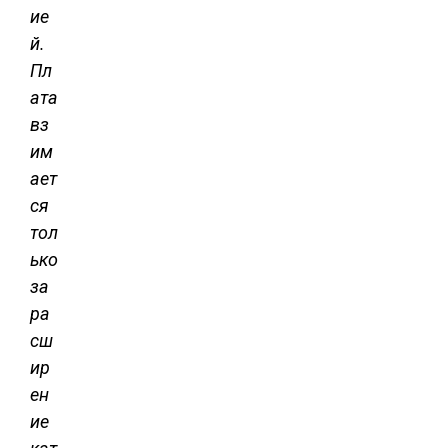
ие
й.
Пл
ата
вз
им
ает
ся
тол
ько
за
ра
сш
ир
ен
ие