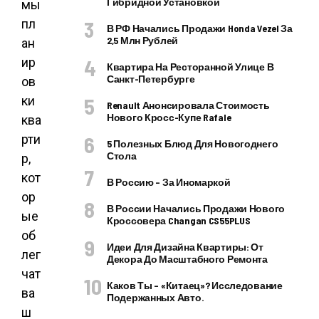
Гибридной Установкой
В РФ Начались Продажи Honda Vezel За
2,5 Млн Рублей
Квартира На Ресторанной Улице В
Санкт-Петербурге
Renault Анонсировала Стоимость
Нового Кросс-Купе Rafale
5 Полезных Блюд Для Новогоднего
Стола
В Россию – За Иномаркой
В России Начались Продажи Нового
Кроссовера Changan CS55PLUS
Идеи Для Дизайна Квартиры: От
Декора До Масштабного Ремонта
Каков Ты – «китаец»? Исследование
Подержанных Авто.