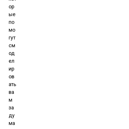
ор
ые
по
мо
гут
см
од
ел
ир
ов
ать
ва
м
за
ду
ма