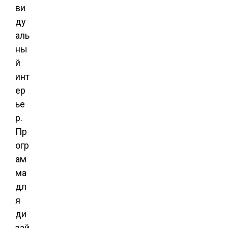
ви
ду
аль
ны
й
инт
ер
ье
р.
Пр
огр
ам
ма
дл
я
ди
зай