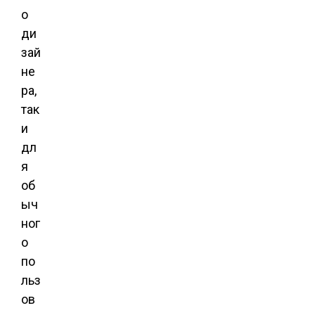
о
ди
зай
не
ра,
так
и
дл
я
об
ыч
ног
о
по
льз
ов