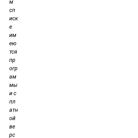
м
сп
иск
е
им
ею
тся
пр
огр
ам
мы
и с
пл
атн
ой
ве
рс