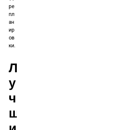
ре
пл
ан
ир
ов
ки.
Л
у
ч
ш
и