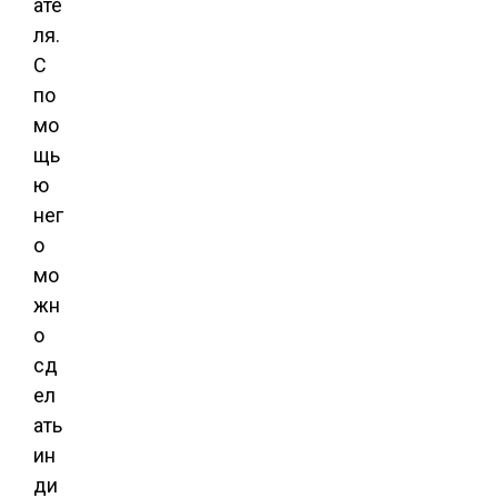
ате
ля.
С
по
мо
щь
ю
нег
о
мо
жн
о
сд
ел
ать
ин
ди