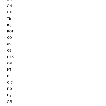
ли
ста
ть
ю,
кот
ор
ая
оз
нак
ом
ит
ва
с с
по
пу
ля