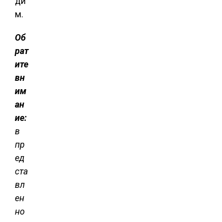
ди
м.
Об
рат
ите
вн
им
ан
ие:
в
пр
ед
ста
вл
ен
но