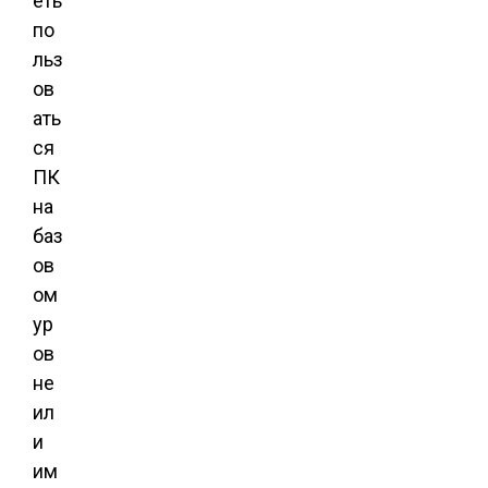
еть
по
льз
ов
ать
ся
ПК
на
баз
ов
ом
ур
ов
не
ил
и
им