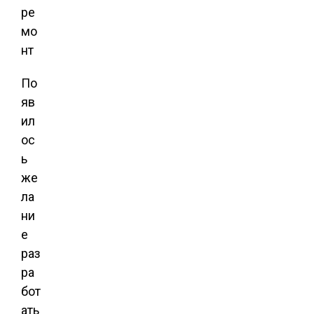
По
яв
ил
ос
ь
же
ла
ни
е
раз
ра
бот
ать