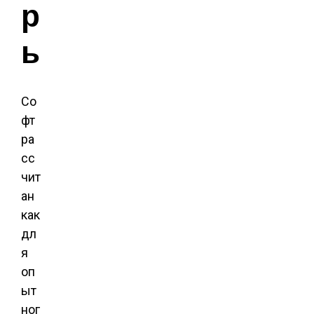
р
ы
Со
фт
ра
сс
чит
ан
как
дл
я
оп
ыт
ног