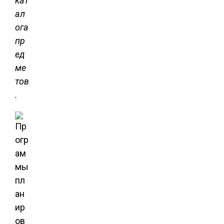
кат
ал
ога
пр
ед
ме
тов
.