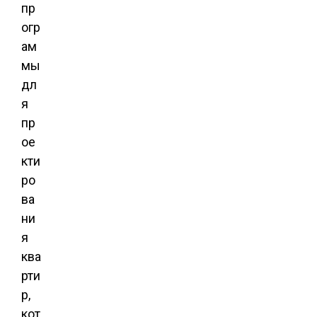
пр
огр
ам
мы
дл
я
пр
ое
кти
ро
ва
ни
я
ква
рти
р,
кот