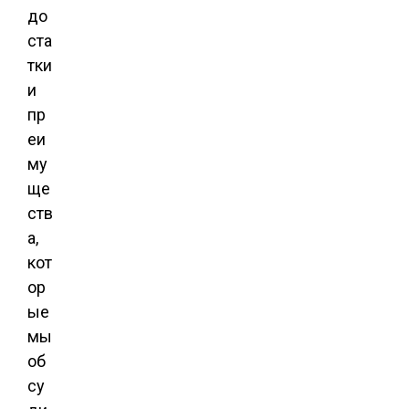
до
ста
тки
и
пр
еи
му
ще
ств
а,
кот
ор
ые
мы
об
су