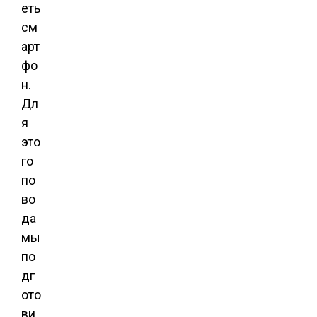
еть
см
арт
фо
н.
Дл
я
это
го
по
во
да
мы
по
дг
ото
ви