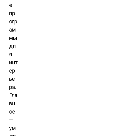
е
пр
огр
ам
мы
дл
я
инт
ер
ье
ра.
Гла
вн
ое
—
ум