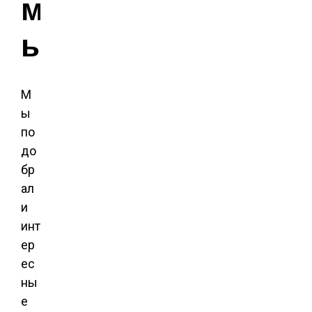
м
ы
М
ы
по
до
бр
ал
и
инт
ер
ес
ны
е