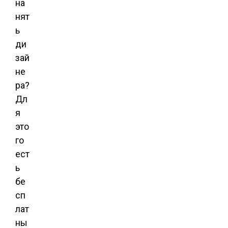
на
нят
ь
ди
зай
не
ра?
Дл
я
это
го
ест
ь
бе
сп
лат
ны