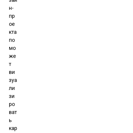
н-
пр
ое
кта
по
мо
же
т
ви
зуа
ли
зи
ро
ват
ь
кар