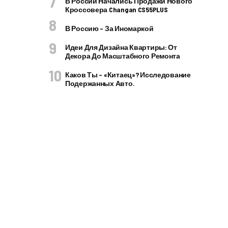
В России Начались Продажи Нового
Кроссовера Changan CS55PLUS
В Россию – За Иномаркой
Идеи Для Дизайна Квартиры: От
Декора До Масштабного Ремонта
Каков Ты – «китаец»? Исследование
Подержанных Авто.