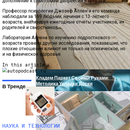
дополнение к симптомам депрессии и тревоги.
Профессор психологии Джозеф Аллен и его команда
наблюдали за 169 людьми, начиная с 13-летнего
возраста, анализируя ежегодные отчёты участников, их
родителей и сверстников.
Исследование Показало, Что Польза
От Содержания Домашнего Животного
Лаборатория Аллена по изучению подросткового
Может Быть Переоценена
возраста провела другие исследования, показавшие, что
плохие отношения влияют не только на психическое, но
и на физическое здоровье.
In this article:
Кладем Паркет Своими Руками:
Методика Укладки Доски
В Тренде
НАУКА И ТЕХНОЛОГИИ