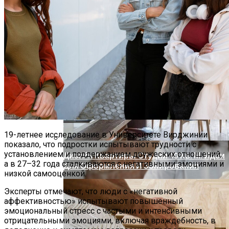
Новое Лекарство Помогает Мышам,
Страдающим Болезнью Альцгеймера,
Избежать Потери Памяти
19-летнее исследование в Университете Вирджинии
показало, что подростки испытывают трудности с
установлением и поддержанием дружеских отношений,
Дизайн Квартиры Студии 40 Кв. М: Идеи
а в 27–32 года сталкиваются с негативными эмоциями и
Для Оформления И Зонирования
низкой самооценкой.
Эксперты отмечают, что люди с «негативной
аффективностью» испытывают повышенный
эмоциональный стресс с частыми и интенсивными
отрицательными эмоциями, включая враждебность, в