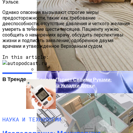
Уэльсе.
Однако опасения вызывают строгие меры
предосторожности, такие как требование
дееспособности, отсутствие давления и четкого желания
умереть в течение шести месяцев. Пациенту нужно
сообщить о намерениях врачу, обсудить перспективы
Технологи Машинного Обучения
жизни и подписать заявление, одобренное двумя
Способствуют Улучшению Методов
врачами и утвержденное Верховным судом.
Электростимуляции
In this article:
В Тренде
Кладем Паркет Своими Руками:
Методика Укладки Доски
НАУКА И ТЕХНОЛОГИИ