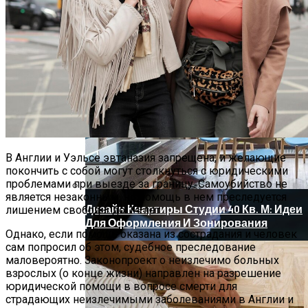
В Рамках Новой Единой Субсидии
Турпоездки По России Увеличатся На 11
Млн
Новый Метод Сканирования Мозга
Помогает Выявить Причины
Депрессии
В Англии и Уэльсе эвтаназия запрещена, и желающие
покончить с собой могут столкнуться с юридическими
проблемами при выезде за границу. Самоубийство не
является незаконным, но помощь в нем преследуется
Дизайн Квартиры Студии 40 Кв. М: Идеи
лишением свободы до 14 лет.
Для Оформления И Зонирования
Однако, если помощь оказана из сострадания и человек
сам попросил об этом, судебное преследование
маловероятно. Законопроект о неизлечимо больных
взрослых (о конце жизни) направлен на разрешение
юридической помощи в вопросе смерти для
страдающих неизлечимыми заболеваниями в Англии и