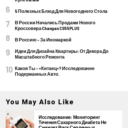
5 Полезных Блюд Для Новогоднего Стола
В России Начались Продажи Нового
Кроссовера Changan CS55PLUS
В Россию – За Иномаркой
Идеи Для Дизайна Квартиры: От Декора До
Масштабного Ремонта
Каков Ты – «китаец»? Исследование
Подержанных Авто.
You May Also Like
Исследование: Мониторинг
Течения Сахарного Диабета Не
Снижает Риск Сердечных