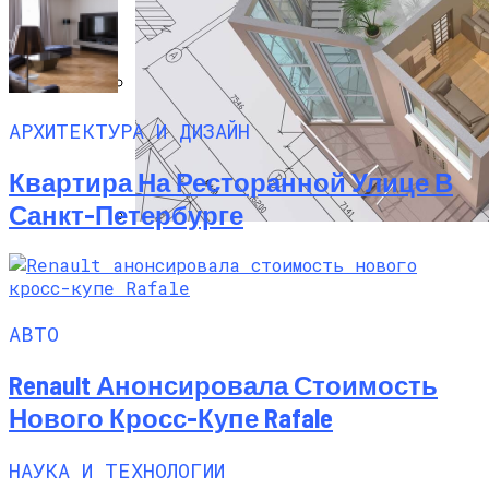
Ученые Показали, Как Эпигенетические
АРХИТЕКТУРА И ДИЗАЙН
Изменения Преобразуют Астроциты В
Стволовые Клетки Мозга
Квартира На Ресторанной Улице В
Санкт-Петербурге
Программы Планировки Квартир,
Которые Облегчат Ваш Ремонт
АВТО
Renault Анонсировала Стоимость
Нового Кросс-Купе Rafale
НАУКА И ТЕХНОЛОГИИ