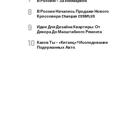
В Россию – За Иномаркой
В России Начались Продажи Нового
Кроссовера Changan CS55PLUS
Идеи Для Дизайна Квартиры: От
Декора До Масштабного Ремонта
Каков Ты – «китаец»? Исследование
Подержанных Авто.