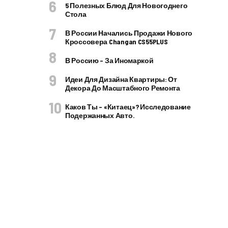
5 Полезных Блюд Для Новогоднего
Стола
В России Начались Продажи Нового
Кроссовера Changan CS55PLUS
В Россию – За Иномаркой
Идеи Для Дизайна Квартиры: От
Декора До Масштабного Ремонта
Каков Ты – «китаец»? Исследование
Подержанных Авто.