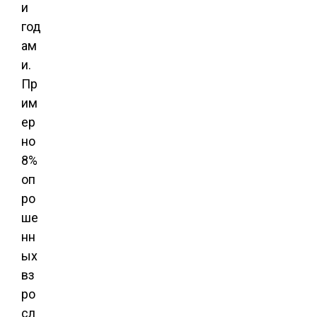
и
год
ам
и.
Пр
им
ер
но
8%
оп
ро
ше
нн
ых
вз
ро
сл