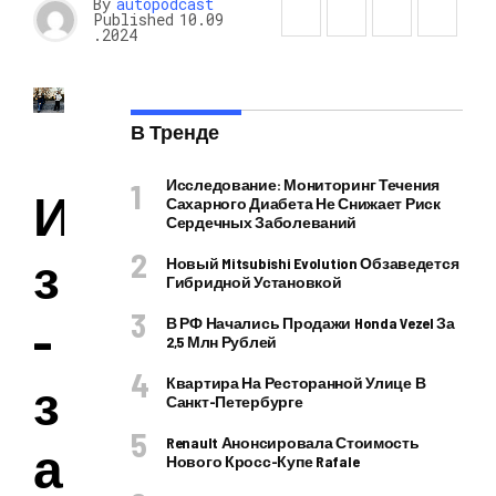
By
autopodcast
Published
10.09
.2024
В Тренде
Исследование: Мониторинг Течения
И
Сахарного Диабета Не Снижает Риск
Сердечных Заболеваний
з
Новый Mitsubishi Evolution Обзаведется
Гибридной Установкой
-
В РФ Начались Продажи Honda Vezel За
2,5 Млн Рублей
з
Квартира На Ресторанной Улице В
Санкт-Петербурге
Renault Анонсировала Стоимость
а
Нового Кросс-Купе Rafale