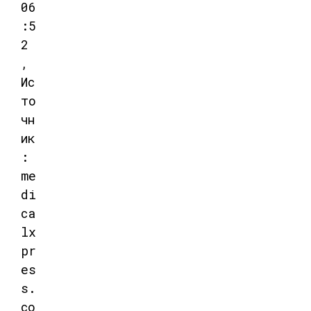
06
:5
2
,
Ис
то
чн
ик
:
me
di
ca
lx
pr
es
s.
co