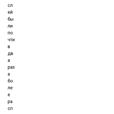
сл
ей
бы
ли
по
чти
в
дв
а
раз
а
бо
ле
е
ра
сп