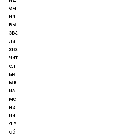
ем
ия
вы
зва
ла
зна
чит
ел
ьн
ые
из
ме
не
ни
я в
об