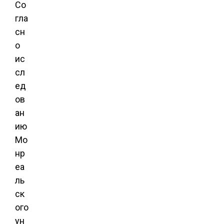
Со
гла
сн
о
ис
сл
ед
ов
ан
ию
Мо
нр
еа
ль
ск
ого
ун