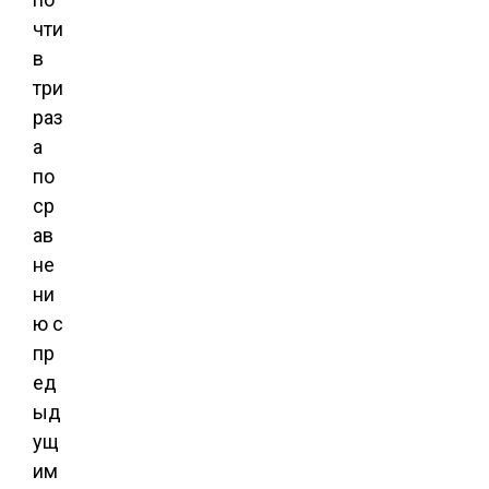
чти
в
три
раз
а
по
ср
ав
не
ни
ю с
пр
ед
ыд
ущ
им