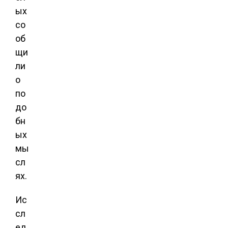
ых
со
об
щи
ли
о
по
до
бн
ых
мы
сл
ях.
Ис
сл
ед