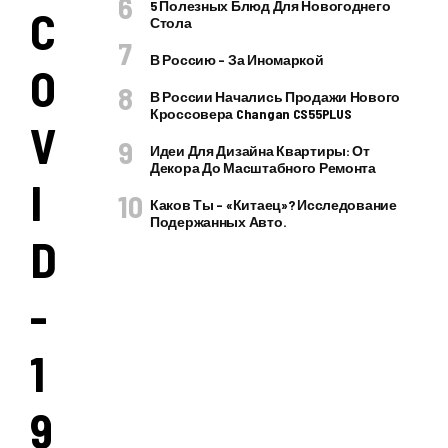
5 Полезных Блюд Для Новогоднего
C
Стола
В Россию – За Иномаркой
O
В России Начались Продажи Нового
Кроссовера Changan CS55PLUS
V
Идеи Для Дизайна Квартиры: От
Декора До Масштабного Ремонта
I
Каков Ты – «китаец»? Исследование
Подержанных Авто.
D
-
1
9