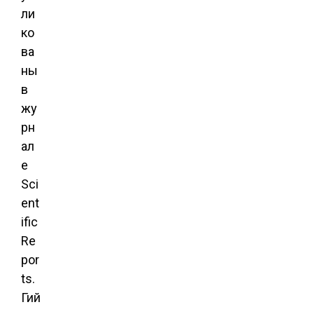
ли
ко
ва
ны
в
жу
рн
ал
е
Sci
ent
ific
Re
por
ts.
Гий