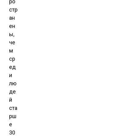
ро
стр
ан
ен
ы,
че
м
ср
ед
и
лю
де
й
ста
рш
е
30