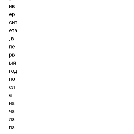
ив
ер
сит
ета
, в
пе
рв
ый
год
по
сл
е
на
ча
ла
па