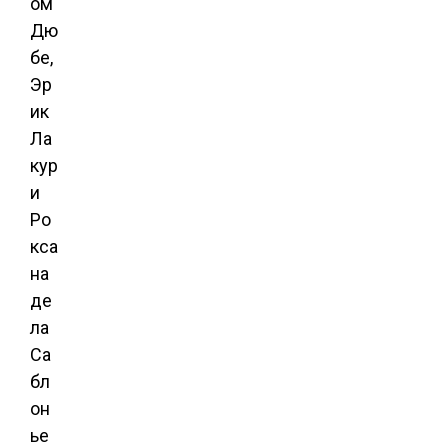
ом
Дю
бе,
Эр
ик
Ла
кур
и
Ро
кса
на
де
ла
Са
бл
он
ье