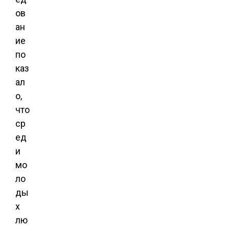
ов
ан
ие
по
каз
ал
о,
что
ср
ед
и
мо
ло
ды
х
лю