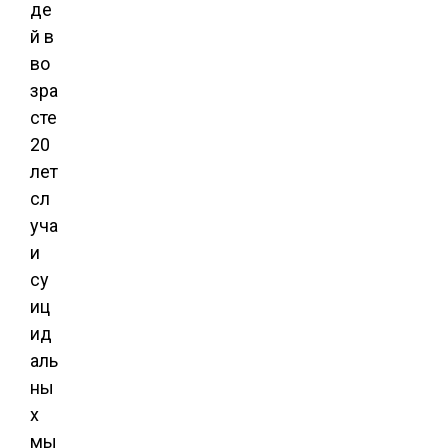
де
й в
во
зра
сте
20
лет
сл
уча
и
су
иц
ид
аль
ны
х
мы