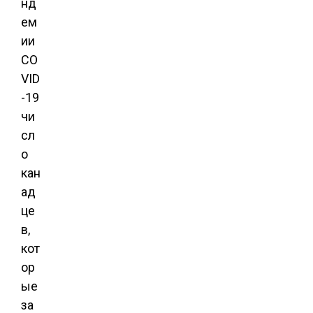
нд
ем
ии
CO
VID
-19
чи
сл
о
кан
ад
це
в,
кот
ор
ые
за