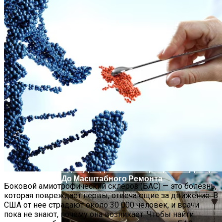
Врач Денисова Сообщила, Что
Избыточное Употребление Кофе И
Жирной Пищи Приводит К
Тромбообразованию
Крупнейший В Мире Примат Умер Из-
Установлено, Что Менструальный
За Изменения Питания И Климата
Цикл Влияет На Распространение
Мутантных Клеток В Ткани Молочной
Железы
Идеи Для Дизайна Квартиры: От Декора
До Масштабного Ремонта
Боковой амиотрофический склероз (БАС) — это болезнь,
которая повреждает нервы, отвечающие за движение. В
США от нее страдают около 30 000 человек, и врачи
пока не знают, почему она возникает. Чтобы найти