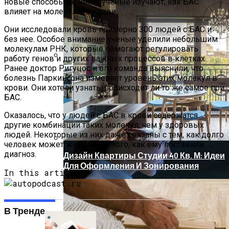
новые способы лечения, ученые изучают, как БАС
влияет на молекулы в крови.
Они исследовали кровь примерно 300 людей с БАС и
без нее. Особое внимание ученые уделили небольшим
молекулам РНК, которые помогают регулировать
работу генов и других важных процессов в клетках.
Ранее доктор Ригуцос и его команда выяснили, что
Новый Метод Сканирования Мозга
болезнь Паркинсона изменяет уровень этих молекул в
Помогает Выявить Причины
крови. Они хотели узнать, происходит ли то же самое при
Депрессии
БАС.
Оказалось, что у людей с БАС в крови содержатся
другие комбинации таких молекул, чем у здоровых
людей. Некоторые из них даже связаны с тем, как долго
человек может жить после того, как ему поставили
диагноз.
Дизайн Квартиры Студии 40 Кв. М: Идеи
Для Оформления И Зонирования
In this article:
В Тренде