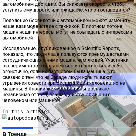
автомобилем доставки. Вы снижаете скорость, чтобы
уступить ему дорогу, или ожидаете, что он остановится?
Появление беспилотных автомобилей может изменить
наше взаимодействие с техникой. В плотном потоке
машин наши интересы могут не совпадать с интересами
автомобилей.
Технологи Машинного Обучения
Способствуют Улучшению Методов
Исследование, опубликованное в Scientific Reports,
Электростимуляции
показало, что люди чаще пользуются преимуществами
сотрудничающих с ними машин, чем людей. Участники
экспериментов с большей вероятностью вели себя
эгоистично, если их партнёром была машина. Это
связано с тем, что на Западе люди испытывают
Кладем Паркет Своими Руками:
угрызения совести при эксплуатации человека, но не
Методика Укладки Доски
машины. В Японии же чувство вины возникает
независимо от того, взаимодействуют ли они с
человеком или машиной.
In this article:
В Тренде