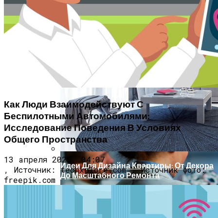
Врач Денисова Сообщила, Что
Избыточное Употребление Кофе И
Жирной Пищи Приводит К
Тромбообразованию
Крупнейший В Мире Примат Умер Из-
Установлено, Что Менструальный
За Изменения Питания И Климата
Цикл Влияет На Распространение
Мутантных Клеток В Ткани Молочной
Железы
Как Люди Взаимодействуют С
Беспилотными Автомобилями:
Исследование Поведения В Условиях
Общего Пространства
13 апреля 2025, 04:07
Идеи Для Дизайна Квартиры: От Декора
, Источник: techxplore.com , Источник фото:
До Масштабного Ремонта
freepik.com