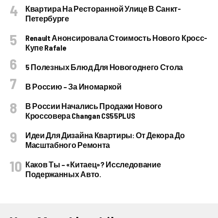
Квартира На Ресторанной Улице В Санкт-
Петербурге
Renault Анонсировала Стоимость Нового Кросс-
Купе Rafale
5 Полезных Блюд Для Новогоднего Стола
В Россию – За Иномаркой
В России Начались Продажи Нового
Кроссовера Changan CS55PLUS
Идеи Для Дизайна Квартиры: От Декора До
Масштабного Ремонта
Каков Ты – «китаец»? Исследование
Подержанных Авто.