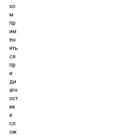
хо
м
пр
им
ен
ять
ся
пр
и
ди
агн
ост
ик
е
сл
ож