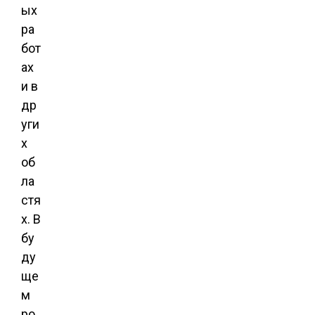
ых
ра
бот
ах
и в
др
уги
х
об
ла
стя
х. В
бу
ду
ще
м
ро