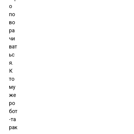
о
по
во
ра
чи
ват
ьс
я.
К
то
му
же
ро
бот
-та
рак