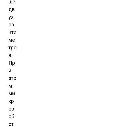
ше
дв
ух
са
нти
ме
тро
в.
Пр
и
это
м
ми
кр
ор
об
от