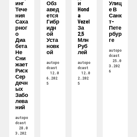
Инг
Обз
И
Улиц
Тече
Авед
Hond
Е В
Ния
Ется
A
Санк
Саха
Гибр
Vezel
Т-
Рног
Идн
За
Пете
О
Ой
2,5
Рбур
Диа
Уста
Млн
Ге
Бета
Новк
Руб
autopo
Не
Ой
Лей
dcast
Сни
25.0
autopo
autopo
Жает
3.202
dcast
dcast
Риск
6
12.0
12.0
Сер
6.202
2.202
Дечн
5
5
Ых
Забо
Лева
Ний
autopo
dcast
28.0
3.202