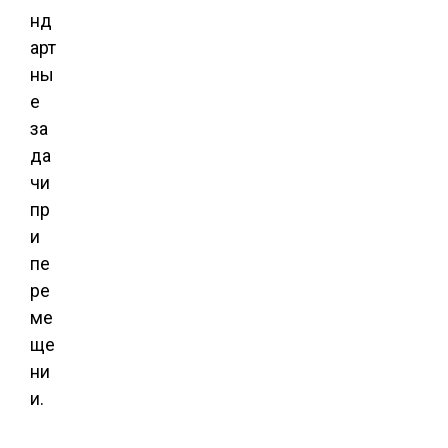
нд
арт
ны
е
за
да
чи
пр
и
пе
ре
ме
ще
ни
и.