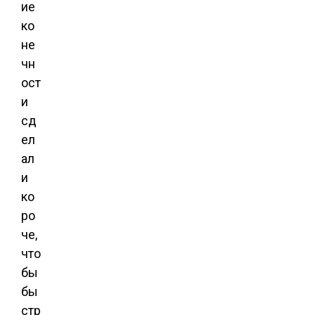
ие
ко
не
чн
ост
и
сд
ел
ал
и
ко
ро
че,
что
бы
бы
стр