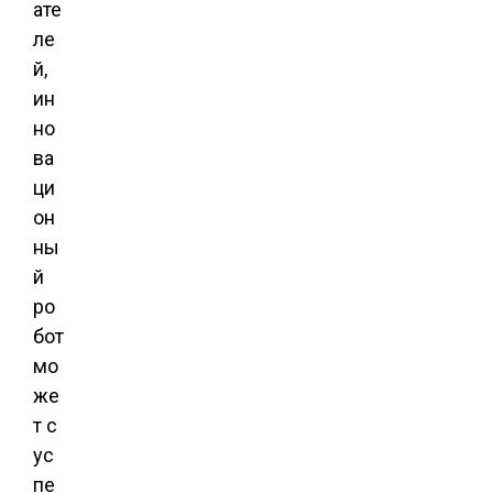
ате
ле
й,
ин
но
ва
ци
он
ны
й
ро
бот
мо
же
т с
ус
пе