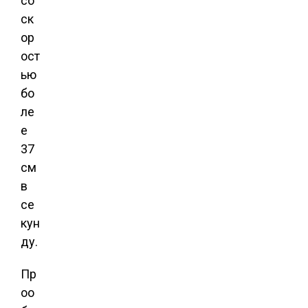
со
ск
ор
ост
ью
бо
ле
е
37
см
в
се
кун
ду.
Пр
оо