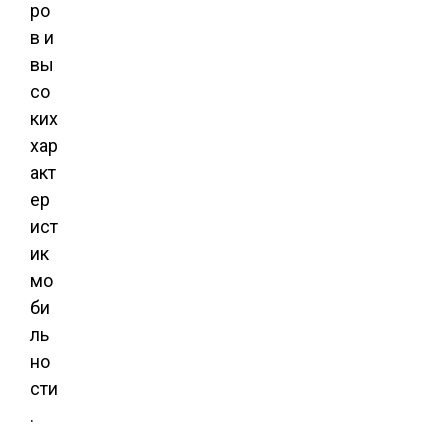
ро
в и
вы
со
ких
хар
акт
ер
ист
ик
мо
би
ль
но
сти
.