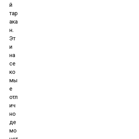
й
тар
ака
н.
Эт
и
на
се
ко
мы
е
отл
ич
но
де
мо
нст