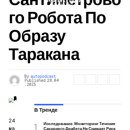
АРХИТЕКТУРА И
ДИЗАЙН
Го Робота По
Образу
Таракана
By
autopodcast
Published
28.04
.2025
В Тренде
24
Исследование: Мониторинг Течения
ма
Сахарного Диабета Не Снижает Риск