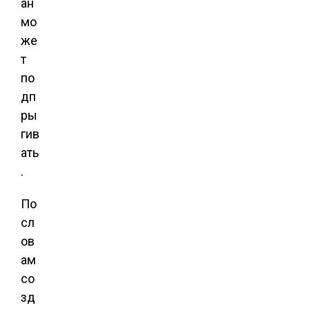
ан
мо
же
т
по
дп
ры
гив
ать
.
По
сл
ов
ам
со
зд