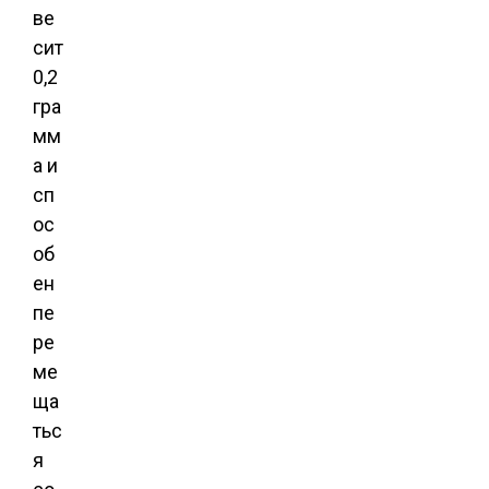
ве
сит
0,2
гра
мм
а и
сп
ос
об
ен
пе
ре
ме
ща
тьс
я