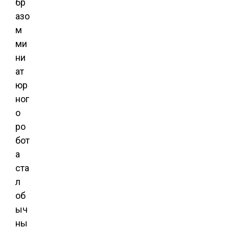
бр
азо
м
ми
ни
ат
юр
ног
о
ро
бот
а
ста
л
об
ыч
ны