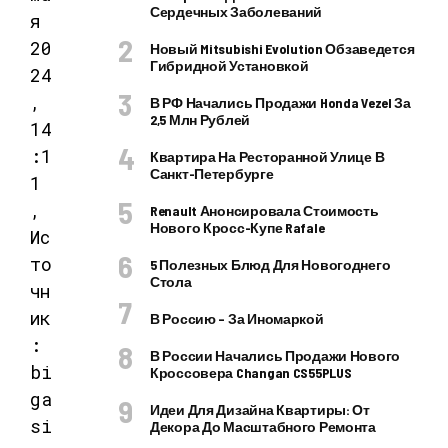
Сердечных Заболеваний
я
20
Новый Mitsubishi Evolution Обзаведется
Гибридной Установкой
24
,
В РФ Начались Продажи Honda Vezel За
2,5 Млн Рублей
14
:1
Квартира На Ресторанной Улице В
Санкт-Петербурге
1
,
Renault Анонсировала Стоимость
Нового Кросс-Купе Rafale
Ис
то
5 Полезных Блюд Для Новогоднего
Стола
чн
ик
В Россию – За Иномаркой
:
В России Начались Продажи Нового
bi
Кроссовера Changan CS55PLUS
ga
Идеи Для Дизайна Квартиры: От
si
Декора До Масштабного Ремонта