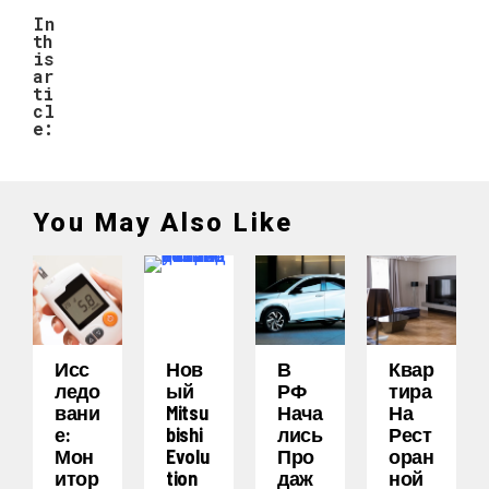
In
th
is
ar
ti
cl
e:
You May Also Like
Исс
Нов
В
Квар
Ледо
Ый
РФ
Тира
Вани
Mitsu
Нача
На
Е:
Bishi
Лись
Рест
Мон
Evolu
Про
Оран
Итор
Tion
Даж
Ной