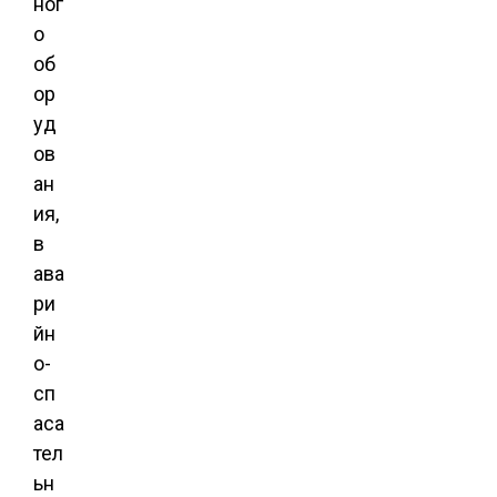
ног
о
об
ор
уд
ов
ан
ия,
в
ава
ри
йн
о-
сп
аса
тел
ьн