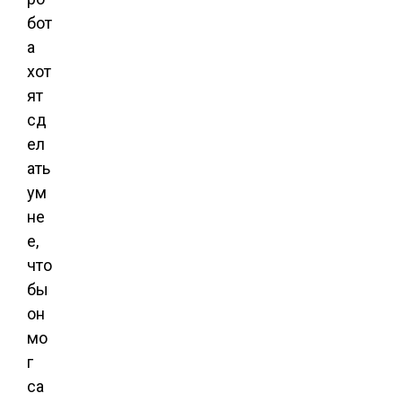
бот
а
хот
ят
сд
ел
ать
ум
не
е,
что
бы
он
мо
г
са