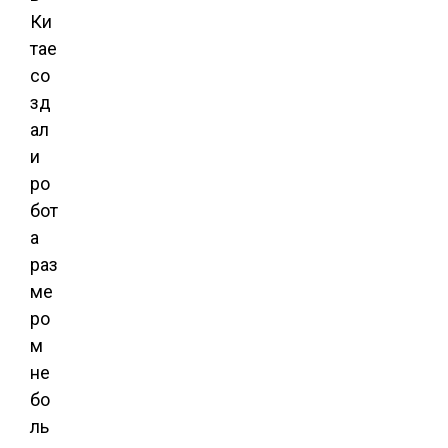
Ки
тае
со
зд
ал
и
ро
бот
а
раз
ме
ро
м
не
бо
ль