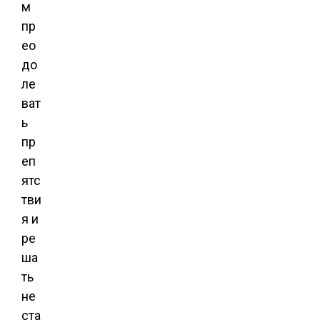
м
пр
ео
до
ле
ват
ь
пр
еп
ятс
тви
я и
ре
ша
ть
не
ста