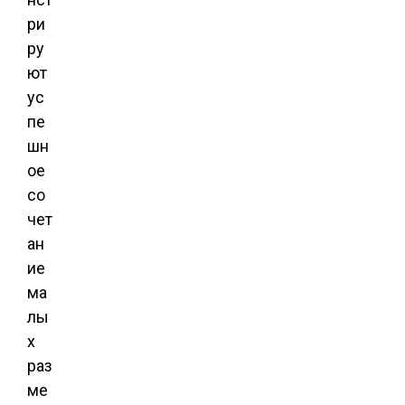
ри
ру
ют
ус
пе
шн
ое
со
чет
ан
ие
ма
лы
х
раз
ме