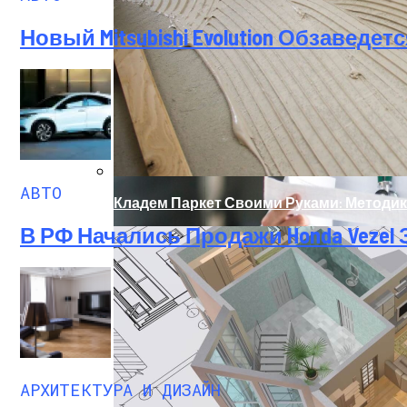
Исследователи Выявили Механизм Аллер
Новый Mitsubishi Evolution Обзавед
АВТО
Кладем Паркет Своими Руками: Методик
В РФ Начались Продажи Honda Vezel 
Иммунные Пути Могут Помешать Зажив
АРХИТЕКТУРА И ДИЗАЙН