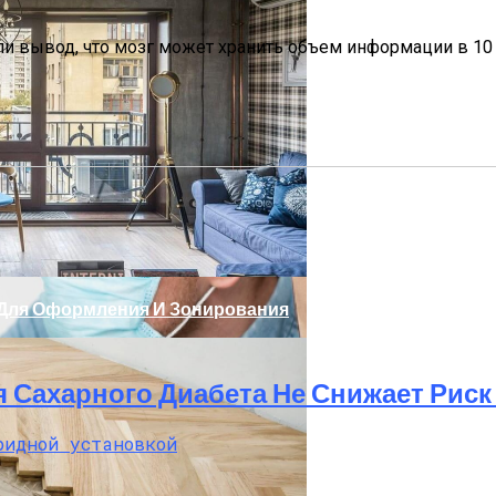
ли вывод, что мозг может хранить объем информации в 10 
ю На Иммунотерапию У Пациентов С Мезотелиомой
и Для Оформления И Зонирования
я Сахарного Диабета Не Снижает Рис