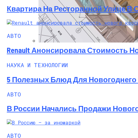
Квартира На Ресторанной Улице В 
АВТО
Renault Анонсировала Стоимость Но
Программы Планировки Квартир, Котор
НАУКА И ТЕХНОЛОГИИ
5 Полезных Блюд Для Новогоднего
АВТО
В России Начались Продажи Нового 
АВТО