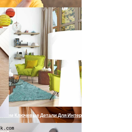
оро Приедет В РФ
терии, Советы Экспертов
ения Воздуха, Всё Ещё Существуют Постоянные Риски 
бираем Ключевые Детали Для Интерьера
k.com