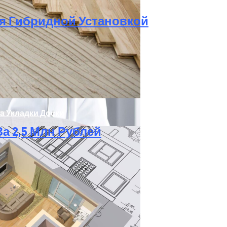
гического Зуда И Показали, Что Его Можно Заблокиро
ется Гибридной Установкой
а Укладки Доски
За 2,5 Млн Рублей
лению Легких После Вирусной Инфекции