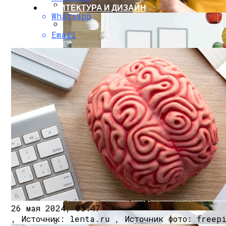
АРХИТЕКТУРА И ДИЗАЙН
Whatsapp
Новый Рамный Внедорожник Haval H9 Ск
Email
Как Выбрать Новостройку: Главные Кри
Несмотря На Снижение Уровня Загрязн
Дизайнерские Идеи Для Квартиры: Раз
26 мая 2024, 05:47
, Источник: lenta.ru , Источник фото: freepi