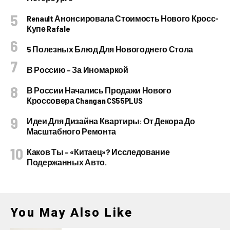
Renault Анонсировала Стоимость Нового Кросс-
Купе Rafale
5 Полезных Блюд Для Новогоднего Стола
В Россию – За Иномаркой
В России Начались Продажи Нового
Кроссовера Changan CS55PLUS
Идеи Для Дизайна Квартиры: От Декора До
Масштабного Ремонта
Каков Ты – «китаец»? Исследование
Подержанных Авто.
You May Also Like