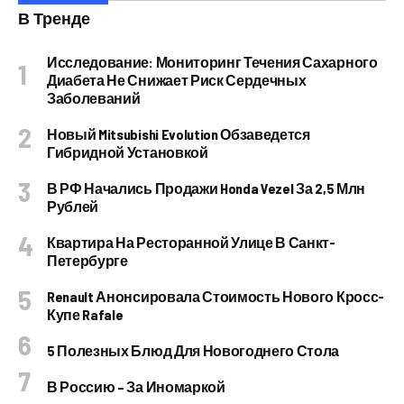
В Тренде
Исследование: Мониторинг Течения Сахарного
Диабета Не Снижает Риск Сердечных
Заболеваний
Новый Mitsubishi Evolution Обзаведется
Гибридной Установкой
В РФ Начались Продажи Honda Vezel За 2,5 Млн
Рублей
Квартира На Ресторанной Улице В Санкт-
Петербурге
Renault Анонсировала Стоимость Нового Кросс-
Купе Rafale
5 Полезных Блюд Для Новогоднего Стола
В Россию – За Иномаркой